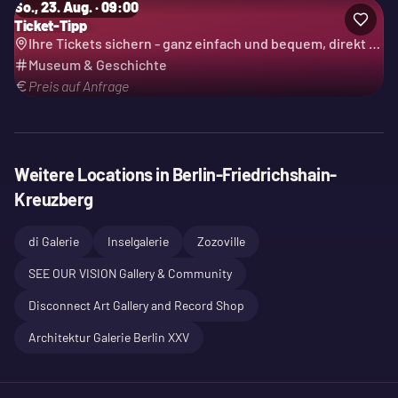
So., 23. Aug. · 09:00
Ticket-Tipp
Ihre Tickets sichern - ganz einfach und bequem, direkt über uns. Top-Veranstaltung Kunst
Museum & Geschichte
Preis auf Anfrage
Weitere Locations in
Berlin-Friedrichshain-
Kreuzberg
di Galerie
Inselgalerie
Zozoville
SEE OUR VISION Gallery & Community
Disconnect Art Gallery and Record Shop
Architektur Galerie Berlin XXV