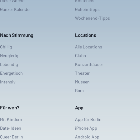
Diese Woche
Kostenlos
Ganzer Kalender
Geheimtipps
Wochenend-Tipps
Nach Stimmung
Locations
Chillig
Alle Locations
Neugierig
Clubs
Lebendig
Konzerthäuser
Energetisch
Theater
Intensiv
Museen
Bars
Für wen?
App
Mit Kindern
App für Berlin
Date-Ideen
iPhone App
Queer Berlin
Android App