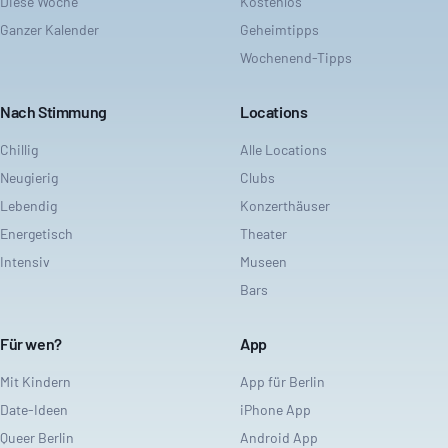
Diese Woche
Kostenlos
Ganzer Kalender
Geheimtipps
Wochenend-Tipps
Nach Stimmung
Locations
Chillig
Alle Locations
Neugierig
Clubs
Lebendig
Konzerthäuser
Energetisch
Theater
Intensiv
Museen
Bars
Für wen?
App
Mit Kindern
App für Berlin
Date-Ideen
iPhone App
Queer Berlin
Android App