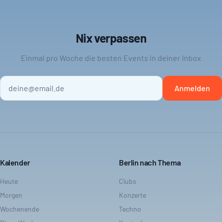
Nix verpassen
Einmal pro Woche die besten Events in deiner Inbox
Anmelden
Kalender
Berlin nach Thema
Heute
Clubs
Morgen
Konzerte
Wochenende
Techno