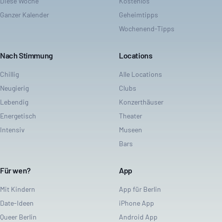
Diese Woche
Kostenlos
Ganzer Kalender
Geheimtipps
Wochenend-Tipps
Nach Stimmung
Locations
Chillig
Alle Locations
Neugierig
Clubs
Lebendig
Konzerthäuser
Energetisch
Theater
Intensiv
Museen
Bars
Für wen?
App
Mit Kindern
App für Berlin
Date-Ideen
iPhone App
Queer Berlin
Android App