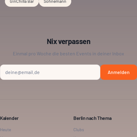
GinChilla Bar
Sohnemann
Nix verpassen
Einmal pro Woche die besten Events in deiner Inbox
Anmelden
Kalender
Berlin nach Thema
Heute
Clubs