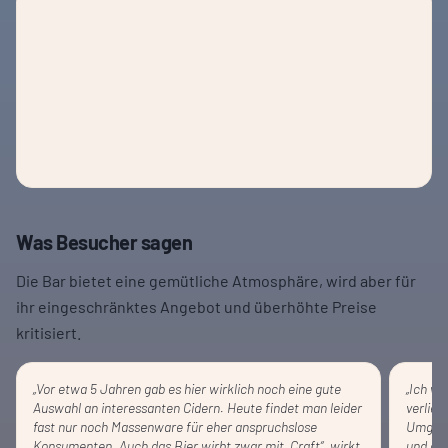
Was Besucher sagen
Die Bar bietet eine gemütliche Atmosphäre, wird aber für
ihr eingeschränktes Angebot und überhöhte Preise
kritisiert.
„
Vor etwa 5 Jahren gab es hier wirklich noch eine gute
„
Ich wa
Auswahl an interessanten Cidern. Heute findet man leider
verlief
fast nur noch Massenware für eher anspruchslose
Umgebu
Konsumenten. Auch das Bier wirbt zwar mit „Craft“, wirkt
und de