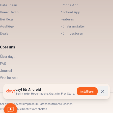
Date-Ideen
iPhone App
Queer Berlin
Android App
Bei Regen
Features
Ausflüge
Für Veranstalter
Deals
Für Investoren
Über uns
Über dayt
FAQ
Journal
Was ist neu
dayt für Android
Installieren
Berlin in der Hosentasche. Gratis im Play Store.
hello@dayt.events
Impressum
Datenschutz
Konto löschen
©
2026
dayt. Alle Rechte vorbehalten.