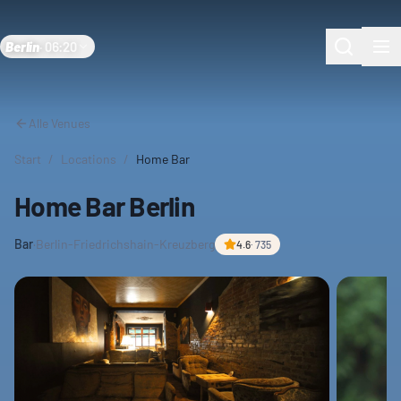
Berlin
·
06:20
Alle Venues
Start
/
Locations
/
Home Bar
Home Bar Berlin
Bar
·
Berlin-Friedrichshain-Kreuzberg
4.6
·
735