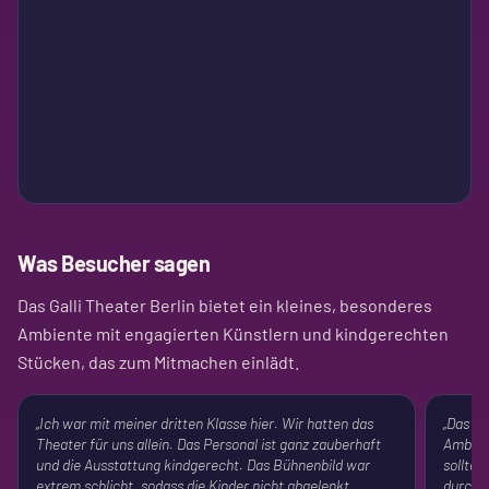
Was Besucher sagen
Das Galli Theater Berlin bietet ein kleines, besonderes
Ambiente mit engagierten Künstlern und kindgerechten
Stücken, das zum Mitmachen einlädt.
„
Ich war mit meiner dritten Klasse hier. Wir hatten das
„
Das Th
Theater für uns allein. Das Personal ist ganz zauberhaft
Ambien
und die Ausstattung kindgerecht. Das Bühnenbild war
sollte 
extrem schlicht, sodass die Kinder nicht abgelenkt
durch Z