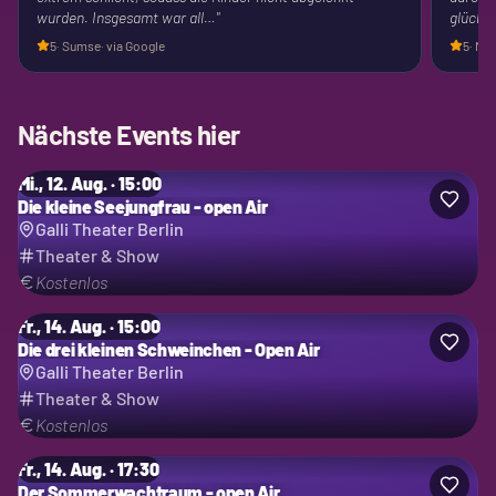
wurden. Insgesamt war all…
"
glückli
5
·
Sumse
· via Google
5
·
Mic
Nächste Events hier
Mi., 12. Aug. · 15:00
Die kleine Seejungfrau - open Air
Galli Theater Berlin
Theater & Show
Kostenlos
Fr., 14. Aug. · 15:00
Die drei kleinen Schweinchen - Open Air
Galli Theater Berlin
Theater & Show
Kostenlos
Fr., 14. Aug. · 17:30
Der Sommerwachtraum - open Air