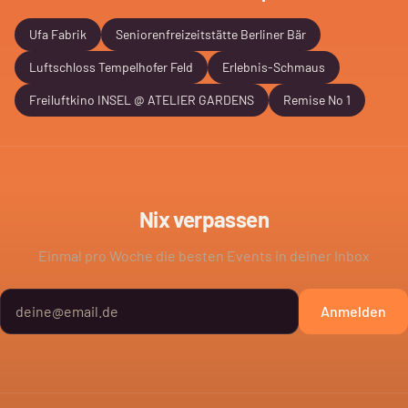
Ufa Fabrik
Seniorenfreizeitstätte Berliner Bär
Luftschloss Tempelhofer Feld
Erlebnis-Schmaus
Freiluftkino INSEL @ ATELIER GARDENS
Remise No 1
Nix verpassen
Einmal pro Woche die besten Events in deiner Inbox
Anmelden