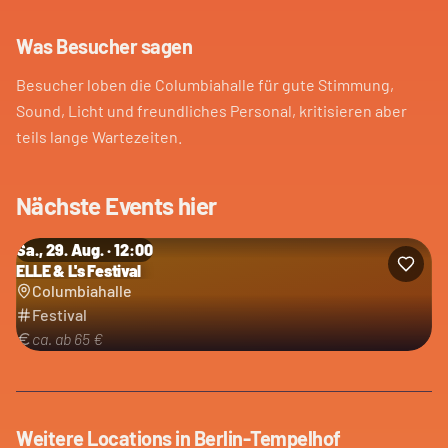
Was Besucher sagen
Besucher loben die Columbiahalle für gute Stimmung,
Sound, Licht und freundliches Personal, kritisieren aber
teils lange Wartezeiten.
Nächste Events hier
Sa., 29. Aug. · 12:00
ELLE & L's Festival
Kategorie: Festival
Columbiahalle
Festival
ca. ab 65 €
Weitere Locations in
Berlin-Tempelhof