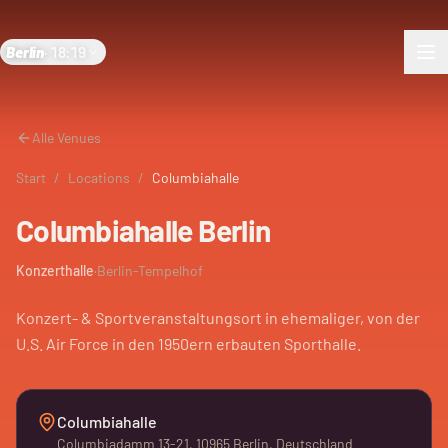
Berlin
·
18:19
Alle Venues
Start
/
Locations
/
Columbiahalle
Columbiahalle Berlin
Konzerthalle
·
Berlin-Tempelhof
Konzert- & Sportveranstaltungsort in ehemaliger, von der
U.S. Air Force in den 1950ern erbauten Sporthalle.
Columbiahalle
Columbiadamm 13-21, 10965 Berlin, Deutschland