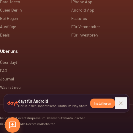
Date-Ideen
iPhone App
Queer Berlin
Android App
Bei Regen
Features
Ausflüge
Für Veranstalter
Deals
Für Investoren
Über uns
Über dayt
FAQ
Journal
Was ist neu
dayt für Android
Installieren
Berlin in der Hosentasche. Gratis im Play Store.
hello@dayt.events
Impressum
Datenschutz
Konto löschen
©
2026
dayt. Alle Rechte vorbehalten.