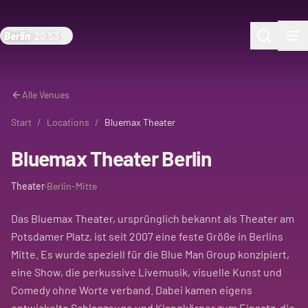
Berlin
·
20:53
Alle Venues
Start
/
Locations
/
Bluemax Theater
Bluemax Theater Berlin
Theater
·
Berlin-Mitte
Das Bluemax Theater, ursprünglich bekannt als Theater am
Potsdamer Platz, ist seit 2007 eine feste Größe in Berlins
Mitte. Es wurde speziell für die Blue Man Group konzipiert,
eine Show, die perkussive Livemusik, visuelle Kunst und
Comedy ohne Worte verband. Dabei kamen eigens
entwickelte Schlagzeuge und Klangkörper zum Einsatz, die