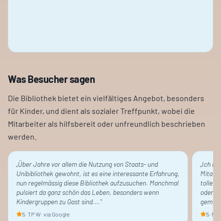
Was Besucher sagen
Die Bibliothek bietet ein vielfältiges Angebot, besonders
für Kinder, und dient als sozialer Treffpunkt, wobei die
Mitarbeiter als hilfsbereit oder unfreundlich beschrieben
werden.
„
Über Jahre vor allem die Nutzung von Staats- und
„
Ich bin
Unibibliothek gewohnt, ist es eine interessante Erfahrung,
Mitarbe
nun regelmässig diese Bibliothek aufzusuchen. Manchmal
tolle A
pulsiert da ganz schön das Leben, besonders wenn
oder Ba
Kindergruppen zu Gast sind.…
"
gemach
5
·
TP W
· via Google
5
·
N. A