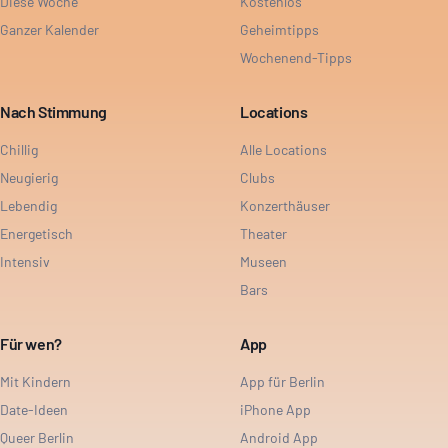
Diese Woche
Kostenlos
Ganzer Kalender
Geheimtipps
Wochenend-Tipps
Nach Stimmung
Locations
Chillig
Alle Locations
Neugierig
Clubs
Lebendig
Konzerthäuser
Energetisch
Theater
Intensiv
Museen
Bars
Für wen?
App
Mit Kindern
App für Berlin
Date-Ideen
iPhone App
Queer Berlin
Android App