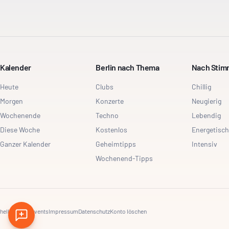
Kalender
Berlin nach Thema
Nach Sti
Heute
Clubs
Chillig
Morgen
Konzerte
Neugierig
Wochenende
Techno
Lebendig
Diese Woche
Kostenlos
Energetisch
Ganzer Kalender
Geheimtipps
Intensiv
Wochenend-Tipps
hello@dayt.events
Impressum
Datenschutz
Konto löschen