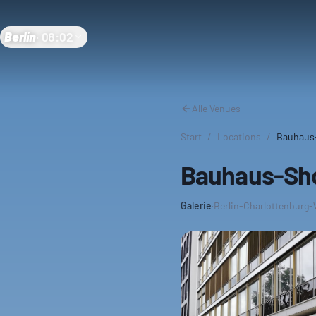
Berlin
·
08:02
Alle Venues
Start
/
Locations
/
Bauhaus
Bauhaus-Sho
Galerie
·
Berlin-Charlottenburg-