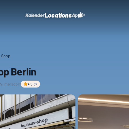
Locations
Kalender
App
-Shop
p Berlin
Wilmersdorf
4.5
·
37