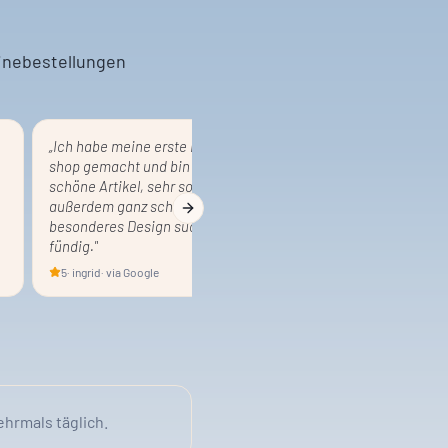
inebestellungen
„
Ich habe meine erste Bestellung im bauhaus-
shop gemacht und bin begeistert. Sehr
schöne Artikel, sehr sorgfältig verpackt und
außerdem ganz schnelle Lieferung. Wer
Next slide
besonderes Design sucht, wird bestimmt
fündig.
"
5
·
ingrid
· via Google
ehrmals täglich.