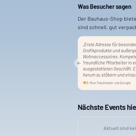
Was Besucher sagen
Der Bauhaus-Shop biete
sind schnell, gut verpac
„
Erste Adresse für besonde
Grafikprodukte und außerg
Wohnaccessoires. Kompet
freundliche Mitarbeiter in 
Previous slide
ausgestatteten Geschäft. E
herum zu stöbern und einzu
5
·
Ron Trautmann
· via Google
Nächste Events hie
Aktuell sind ke