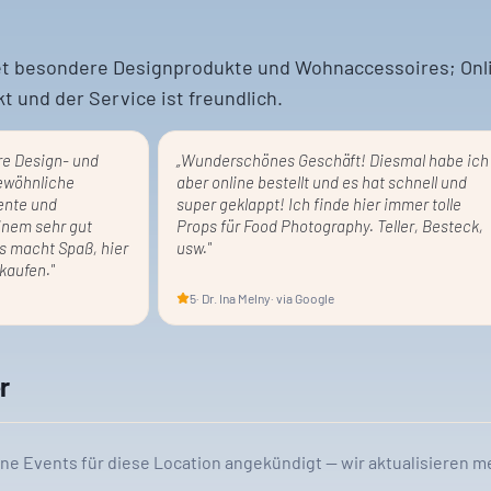
t besondere Designprodukte und Wohnaccessoires; Onl
kt und der Service ist freundlich.
re Design- und
„
Wunderschönes Geschäft! Diesmal habe ich
ewöhnliche
aber online bestellt und es hat schnell und
ente und
super geklappt! Ich finde hier immer tolle
einem sehr gut
Props für Food Photography. Teller, Besteck,
s macht Spaß, hier
usw.
"
kaufen.
"
5
·
Dr. Ina Melny
· via Google
r
ine Events für diese Location angekündigt — wir aktualisieren m