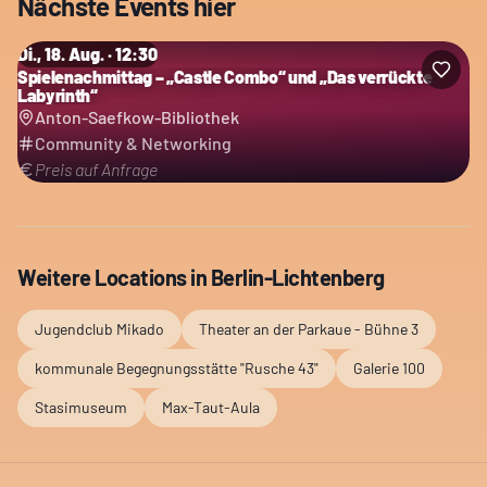
Nächste Events hier
Di., 18. Aug. · 12:30
Spielenachmittag – „Castle Combo“ und „Das verrückte
Labyrinth“
Anton-Saefkow-Bibliothek
Community & Networking
Preis auf Anfrage
Weitere Locations in
Berlin-Lichtenberg
Jugendclub Mikado
Theater an der Parkaue - Bühne 3
kommunale Begegnungsstätte "Rusche 43"
Galerie 100
Stasimuseum
Max-Taut-Aula