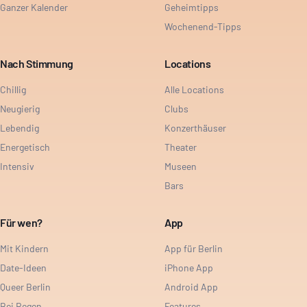
Ganzer Kalender
Geheimtipps
Wochenend-Tipps
Nach Stimmung
Locations
Chillig
Alle Locations
Neugierig
Clubs
Lebendig
Konzerthäuser
Energetisch
Theater
Intensiv
Museen
Bars
Für wen?
App
Mit Kindern
App für Berlin
Date-Ideen
iPhone App
Queer Berlin
Android App
Bei Regen
Features