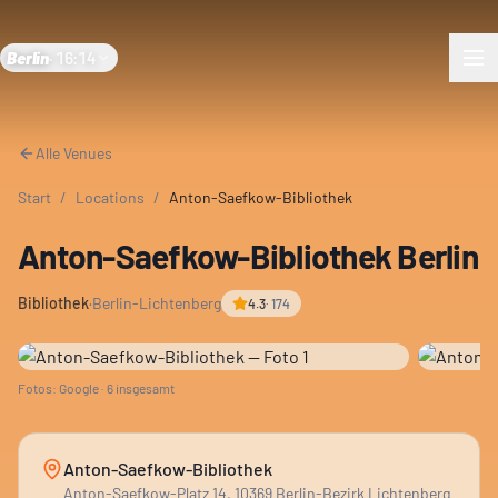
Berlin
·
16:14
Alle Venues
Start
/
Locations
/
Anton-Saefkow-Bibliothek
Anton-Saefkow-Bibliothek Berlin
Bibliothek
·
Berlin-Lichtenberg
4.3
·
174
Fotos: Google ·
6
insgesamt
Anton-Saefkow-Bibliothek
Anton-Saefkow-Platz 14, 10369 Berlin-Bezirk Lichtenberg