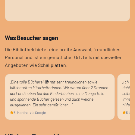
Was Besucher sagen
Die Bibliothek bietet eine breite Auswahl, freundliches
Personal und ist ein gemütlicher Ort, teils mit speziellen
Angeboten wie Schallplatten.
„
Eine tolle Bücherei 📚 mit sehr freundlichen sowie
„
Ich ge
hilfsbereiten Mitarbeiterinnen. Wir waren über 2 Stunden
dahin e
dort und haben bei den Kinderbüchern eine Menge tolle
selber 
und spannende Bücher gelesen und auch welche
immer w
ausgeliehen. Ein sehr gemütlicher…
"
hilfsbe
5
·
Martina
· via Google
5
·
Sus