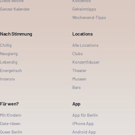
Diese Woche
Kostenlos
Ganzer Kalender
Geheimtipps
Wochenend-Tipps
Nach Stimmung
Locations
Chillig
Alle Locations
Neugierig
Clubs
Lebendig
Konzerthäuser
Energetisch
Theater
Intensiv
Museen
Bars
Für wen?
App
Mit Kindern
App für Berlin
Date-Ideen
iPhone App
Queer Berlin
Android App