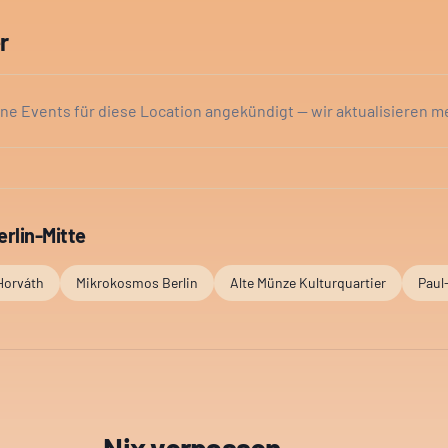
r
ine Events für diese Location angekündigt — wir aktualisieren m
erlin-Mitte
Horváth
Mikrokosmos Berlin
Alte Münze Kulturquartier
Paul