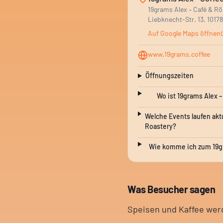
19grams Alex – Café & Rö
Liebknecht-Str. 13, 1017
Auf Google Maps öffnen
www.19grams.coffee
Öffnungszeiten
Wo ist 19grams Alex –
Welche Events laufen aktu
Roastery?
Wie komme ich zum 19gr
Was Besucher sagen
Speisen und Kaffee werd