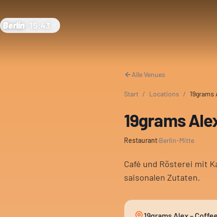
Berlin
·
15:43
Alle Venues
Start
/
Locations
/
19grams 
19grams Alex
Restaurant
·
Berlin-Mitte
Café und Rösterei mit K
saisonalen Zutaten.
19grams Alex – Coffe