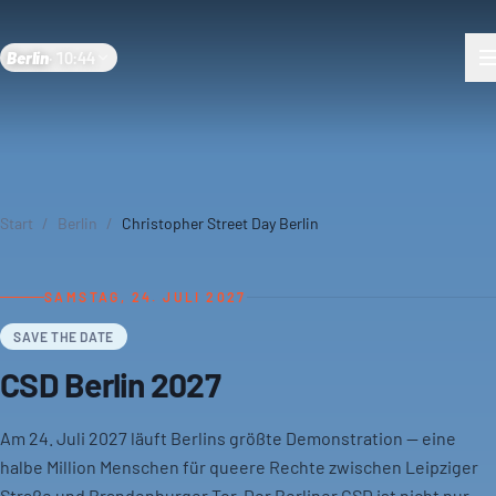
Berlin
·
10:44
Start
/
Berlin
/
Christopher Street Day Berlin
SAMSTAG, 24. JULI 2027
SAVE THE DATE
CSD Berlin 2027
Am 24. Juli 2027 läuft Berlins größte Demonstration — eine
halbe Million Menschen für queere Rechte zwischen Leipziger
Straße und Brandenburger Tor. Der Berliner CSD ist nicht nur