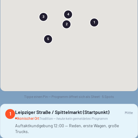
4
3
1
2
5
Tippe einen Pin — Programm öffnet sich als Sheet ·
5
Spots
Leipziger Straße / Spittelmarkt (Startpunkt)
Mitte
1
Ikonischer Ort
Tradition — heute kein gemeldetes Programm
Auftaktkundgebung 12:00 — Reden, erste Wagen, große
Trucks.