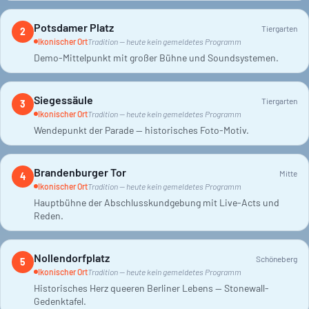
Potsdamer Platz
Tiergarten
2
Ikonischer Ort
Tradition — heute kein gemeldetes Programm
Demo-Mittelpunkt mit großer Bühne und Soundsystemen.
Siegessäule
Tiergarten
3
Ikonischer Ort
Tradition — heute kein gemeldetes Programm
Wendepunkt der Parade — historisches Foto-Motiv.
Brandenburger Tor
Mitte
4
Ikonischer Ort
Tradition — heute kein gemeldetes Programm
Hauptbühne der Abschlusskundgebung mit Live-Acts und
Reden.
Nollendorfplatz
Schöneberg
5
Ikonischer Ort
Tradition — heute kein gemeldetes Programm
Historisches Herz queeren Berliner Lebens — Stonewall-
Gedenktafel.