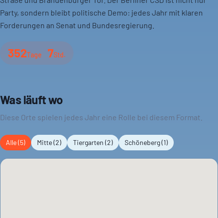
Party, sondern bleibt politische Demo: jedes Jahr mit klaren
Forderungen an Senat und Bundesregierung.
352
7
Tag
e
Std.
Was läuft wo
Diese Orte spielen jedes Jahr eine Rolle bei diesem Format.
Alle (
5
)
Mitte
(
2
)
Tiergarten
(
2
)
Schöneberg
(
1
)