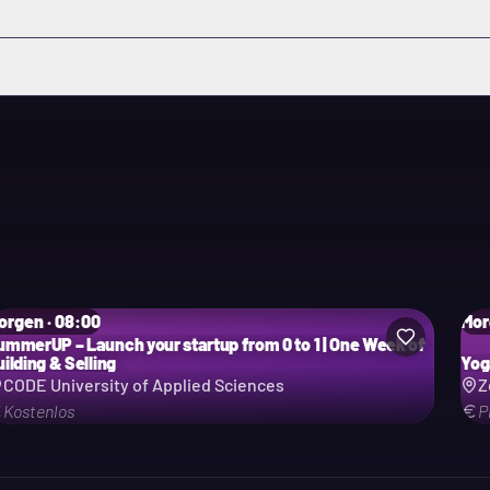
orgen · 08:00
Mor
ummerUP – Launch your startup from 0 to 1 | One Week of
ilding & Selling
Yog
CODE University of Applied Sciences
Z
Kostenlos
P