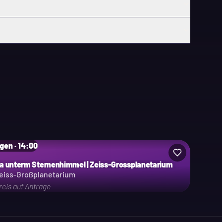
gen · 14:00
a unterm Sternenhimmel | Zeiss-Grossplanetarium
eiss-Großplanetarium
reis auf Anfrage