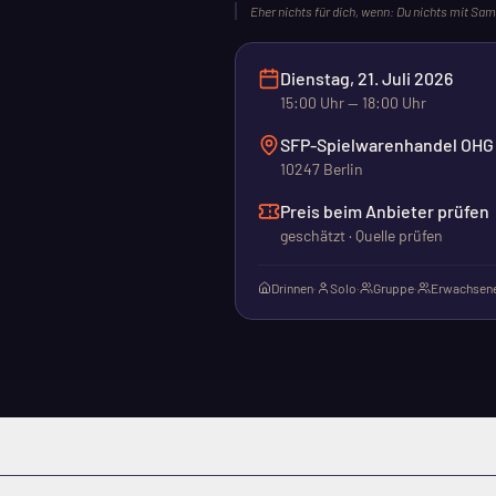
Eher nichts für dich, wenn:
Du nichts mit Sam
Dienstag, 21. Juli 2026
15:00
Uhr
— 18:00 Uhr
SFP-Spielwarenhandel OHG N
10247 Berlin
Preis beim Anbieter prüfen
geschätzt · Quelle prüfen
Drinnen
·
Solo
·
Gruppe
·
Erwachsene