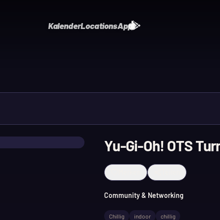
Kalender
Locations
App
Yu-Gi-Oh! OTS Turni
Merken
Teilen
Community & Networking
Chillig
indoor
chillig