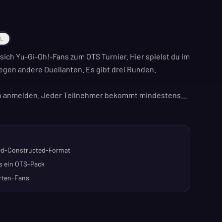
AL
ich Yu-Gi-Oh!-Fans zum OTS Turnier. Hier spielst du im
en andere Duellanten. Es gibt drei Runden.
inn anmelden. Jeder Teilnehmer bekommt mindestens
ine gute Gelegenheit, deine Sammlung zu erweitern und
Yu-Gi-Oh! spielen. Egal ob du alleine kommst oder mit
ed-Constructed-Format
gesinnte. Eine entspannte Atmosphäre für einen
s ein OTS-Pack
rten-Fans