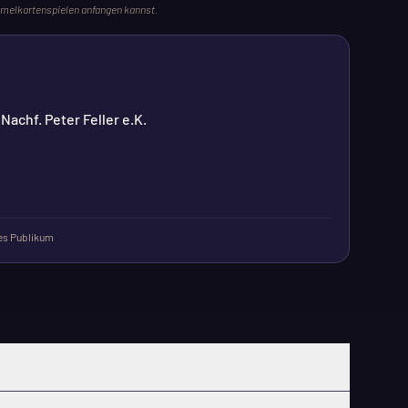
melkartenspielen anfangen kannst.
achf. Peter Feller e.K.
s Publikum