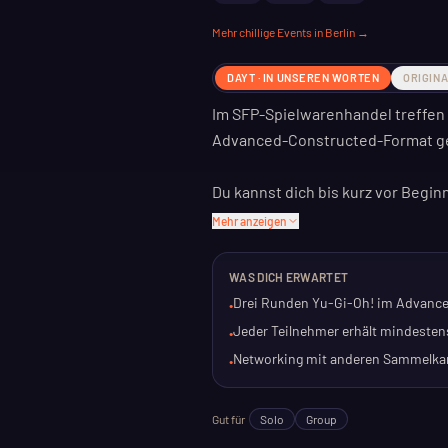
Mehr
chillige
Events in Berlin →
DAYT · IN UNSEREN WORTEN
ORIGIN
Im SFP-Spielwarenhandel treffen s
Advanced-Constructed-Format geg
Du kannst dich bis kurz vor Beg
ein OTS-Pack als Preis. Das ist e
Mehr anzeigen
neue Karten zu entdecken.
WAS DICH ERWARTET
Das Event ist für alle, die gerne 
Drei Runden Yu-Gi-Oh! im Advanc
•
Freunden, hier findest du Gleich
Jeder Teilnehmer erhält mindesten
•
Nachmittag mit Sammelkarten.
Networking mit anderen Sammelka
•
Gut für
Solo
Group