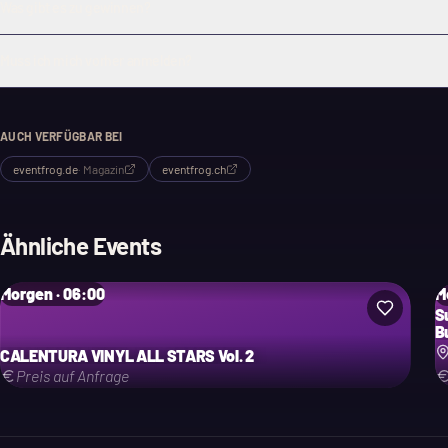
Was gibt es zu gewinnen?
Muss ich mich vorher anmelden?
AUCH VERFÜGBAR BEI
eventfrog.de
·
Magazin
eventfrog.ch
Ähnliche Events
Morgen · 06:00
M
S
Bu
CALENTURA VINYL ALL STARS Vol. 2
Preis auf Anfrage