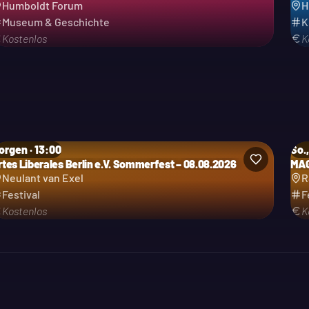
Humboldt Forum
H
Museum & Geschichte
K
Kostenlos
K
orgen · 13:00
So.,
rtes Liberales Berlin e.V. Sommerfest – 08.08.2026
MAG
tegorie: Festival
Kat
Neulant van Exel
R
Festival
F
Kostenlos
K