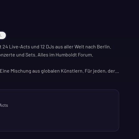
AL
24 Live-Acts und 12 DJs aus aller Welt nach Berlin.
nzerte und Sets. Alles im Humboldt Forum.
 Eine Mischung aus globalen Künstlern. Für jeden, der
indet indoor statt. Eine gute Gelegenheit, das Humboldt
 Acts