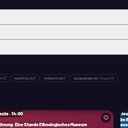
tal
eventfrog.ch
visitberlin.de
rausgegangen.de
·
Magazin
eute · 14:00
Heu
Im 
ührung: Eine Stunde Ethnologisches Museum
aus