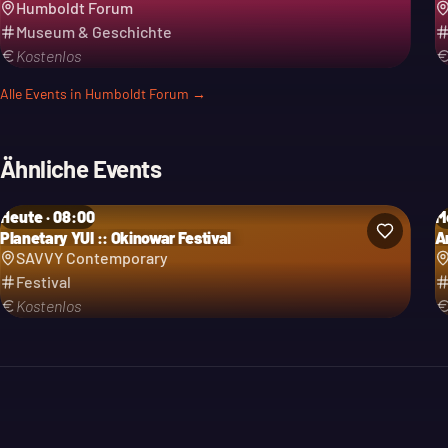
Humboldt Forum
Museum & Geschichte
Kostenlos
Alle Events in
Humboldt Forum
→
Ähnliche Events
Heute · 08:00
M
Planetary YUI :: Okinowar Festival
A
Kategorie: Festival
Ka
SAVVY Contemporary
Festival
Kostenlos