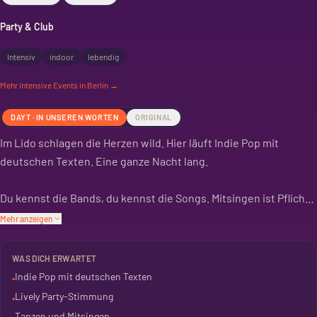
Party & Club
Intensiv
indoor
lebendig
Mehr
intensive
Events in Berlin →
DAYT · IN UNSEREN WORTEN
ORIGINAL
Im Lido schlagen die Herzen wild. Hier läuft Indie Pop mit
deutschen Texten. Eine ganze Nacht lang.
Du kennst die Bands, du kennst die Songs. Mitsingen ist Pflicht,
Tanzen auch. Das ist kein Konzert, das ist eine Party.
Mehr anzeigen
Für 10 Euro bist du dabei. Bis 2 Uhr morgens. In Kreuzberg,
WAS DICH ERWARTET
direkt im Lido.
Indie Pop mit deutschen Texten
•
Lively Party-Stimmung
•
Tanzen und Mitsingen