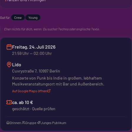
•
Gut für
Crew
Young
Eher nichts für dich, wenn:
Du suchst Techno oder englische Texte.
Freitag, 24. Juli 2026
21:59
Uhr
— 02:00 Uhr
Lido
Cuvrystraße 7, 10997 Berlin
Konzerte von Punk bis Indie in großem, lebhaftem
Musikveranstaltungsort mit Bar und Außenbereich.
Auf Google Maps öffnen
ca. ab 10 €
geschätzt · Quelle prüfen
Drinnen
·
Gruppe
·
Junges Publikum