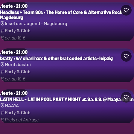
Heute · 21:00
Headless + Team 80s • The Home of Core & Alternative Rock •
Magdeburg
Insel der Jugend - Magdeburg
Party & Club
ca. ab 10 €
Heute · 21:00
bratty • w/ charli xcx & other brat coded artists • leipzig
Moritzbastei
Party & Club
ca. ab 10 €
Heute · 21:00
LATIN HELL - LATIN POOL PARTY NIGHT 🌊 Sa. 8.8. @ Maaya Berlín
MAAYA
Party & Club
Preis auf Anfrage