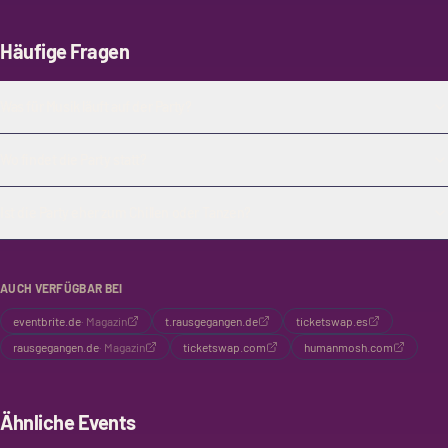
Häufige Fragen
Was für Musik läuft auf der Party?
Wo findet die Party statt?
Ist die Party eher zum Chillen oder Tanzen?
AUCH VERFÜGBAR BEI
eventbrite.de
·
Magazin
t.rausgegangen.de
ticketswap.es
rausgegangen.de
·
Magazin
ticketswap.com
humanmosh.com
Ähnliche Events