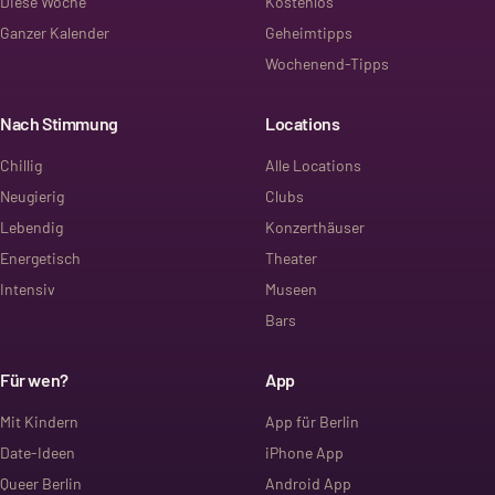
Diese Woche
Kostenlos
Ganzer Kalender
Geheimtipps
Wochenend-Tipps
Nach Stimmung
Locations
Chillig
Alle Locations
Neugierig
Clubs
Lebendig
Konzerthäuser
Energetisch
Theater
Intensiv
Museen
Bars
Für wen?
App
Mit Kindern
App für Berlin
Date-Ideen
iPhone App
Queer Berlin
Android App