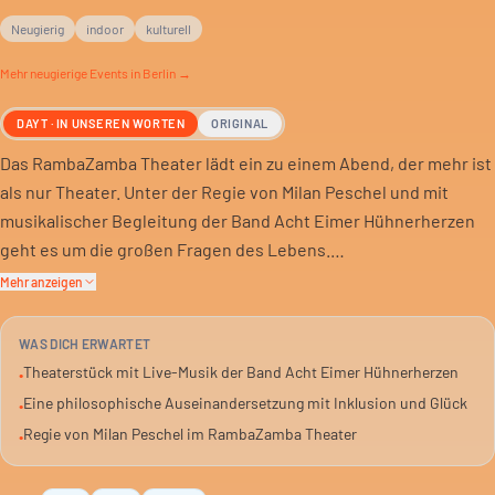
Neugierig
indoor
kulturell
Mehr
neugierige
Events in Berlin →
DAYT · IN UNSEREN WORTEN
ORIGINAL
Das RambaZamba Theater lädt ein zu einem Abend, der mehr ist
als nur Theater. Unter der Regie von Milan Peschel und mit
musikalischer Begleitung der Band Acht Eimer Hühnerherzen
geht es um die großen Fragen des Lebens.
Mehr anzeigen
Was ist Glück? Was bedeutet Inklusion? Und wie gehen wir mit
Vergangenheit und Zukunft um? Diese Fragen stellen sich die
WAS DICH ERWARTET
Schauspieler mit und ohne Behinderung auf der Bühne. Eine
Theaterstück mit Live-Musik der Band Acht Eimer Hühnerherzen
•
Auseinandersetzung, die den Blick weitet.
Eine philosophische Auseinandersetzung mit Inklusion und Glück
•
Regie von Milan Peschel im RambaZamba Theater
•
Es geht um die Vorteile des Langsam-Seins, um Anpassung und
darum, was wirklich zählt. Ein philosophischer Abend, der zum