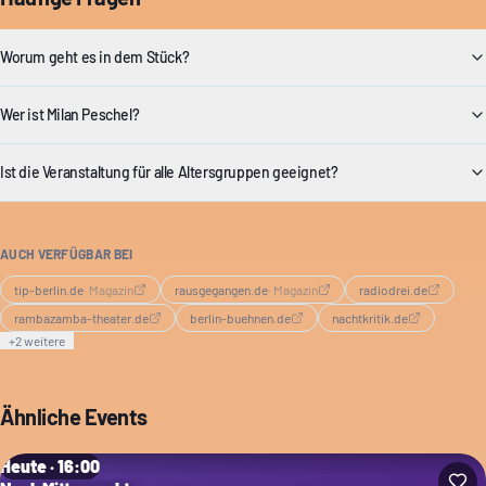
Worum geht es in dem Stück?
Wer ist Milan Peschel?
Ist die Veranstaltung für alle Altersgruppen geeignet?
AUCH VERFÜGBAR BEI
tip-berlin.de
·
Magazin
rausgegangen.de
·
Magazin
radiodrei.de
rambazamba-theater.de
berlin-buehnen.de
nachtkritik.de
+
2
weitere
Ähnliche Events
Heute · 16:00