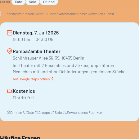
Gut für
Date
Solo
Gruppe
Nachdenken anregt und den Sinn des Lebens aus
verschiedenen Perspektiven beleuchtet.
Eher nichts für dich, wenn:
Du einen Abend ohne tiefere Gedanken suchst.
Dienstag, 7. Juli 2026
18:00
Uhr
— 04:00 Uhr
RambaZamba Theater
Schönhauser Allee 36-39, 10435 Berlin
Im Theater mit 2 Ensembles und Zirkusgruppe führen
Menschen mit und ohne Behinderungen gemeinsam Stücke
auf.
Auf Google Maps öffnen
Kostenlos
Eintritt frei
Drinnen
·
Date
·
Gruppe
·
Solo
·
Erwachsenes Publikum
Häufige Fragen