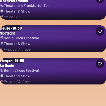
Nach Mitternacht
Theater am Frankfurter Tor
Theater & Show
ca. ab 32 €
Heute · 18:30
Spotlight
Berlin Circus Festival
Theater & Show
Preis auf Anfrage
Morgen · 16:00
La Boule
Berlin Circus Festival
Theater & Show
Preis auf Anfrage