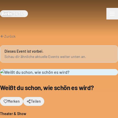
Berlin
·
14:14
Zurück
Dieses Event ist vorbei.
Schau dir ähnliche aktuelle Events weiter unten an.
Weißt du schon, wie schön es wird?
Merken
Teilen
Theater & Show