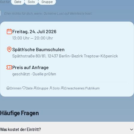
Gut für
Date
Solo
Gruppe
Eher nichts für dich, wenn:
Du keine Lust auf Weinfeste hast.
Freitag, 24. Juli 2026
13:00
Uhr
— 20:00 Uhr
Späth'sche Baumschulen
Späthstraße 80/81, 12437 Berlin-Bezirk Treptow-Köpenick
Preis auf Anfrage
geschätzt · Quelle prüfen
Drinnen
·
Date
·
Gruppe
·
Solo
·
Erwachsenes Publikum
Häufige Fragen
Was kostet der Eintritt?