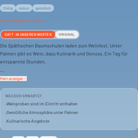
Chillig
indoor
gemütlich
Mehr
chillige
Events in Berlin →
DAYT · IN UNSEREN WORTEN
ORIGINAL
Die Späthschen Baumschulen laden zum Weinfest. Unter
Palmen gibt es Wein, dazu Kulinarik und Genuss. Ein Tag für
entspannte Stunden.
Das Setting ist indoor, die Stimmung gemütlich und persönlich.
Mehr anzeigen
Du probierst verschiedene Weine. Der Eintritt ist für den Erhalt
des Geländes.
WAS DICH ERWARTET
Weinproben sind im Eintritt enthalten
•
Ob allein, zu zweit oder mit Freunden: Hier findest du einen
Gemütliche Atmosphäre unter Palmen
•
passenden Rahmen. Ein Weinfest, das auf Qualität setzt.
Kulinarische Angebote
•