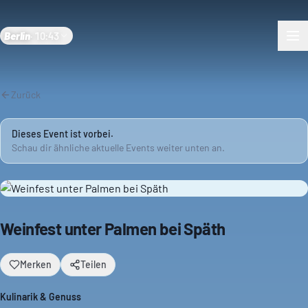
Berlin
·
10:43
Zurück
Dieses Event ist vorbei.
Schau dir ähnliche aktuelle Events weiter unten an.
Weinfest unter Palmen bei Späth
Merken
Teilen
Kulinarik & Genuss