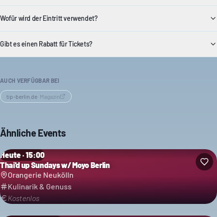
Wofür wird der Eintritt verwendet?
Gibt es einen Rabatt für Tickets?
AUCH VERFÜGBAR BEI
tip-berlin.de
·
Magazin
Ähnliche Events
Heute · 15:00
Thai'd up Sundays w/ Moyo Berlin
Orangerie Neukölln
Kulinarik & Genuss
Kostenlos