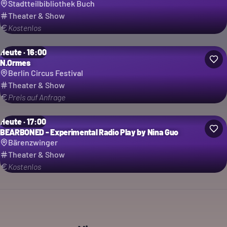
Stadtteilbibliothek Buch
Theater & Show
Kostenlos
Heute · 16:00
N.Ormes
Berlin Circus Festival
Theater & Show
Preis auf Anfrage
Heute · 17:00
BEARBONED - Experimental Radio Play by Nina Guo
Bärenzwinger
Theater & Show
Kostenlos