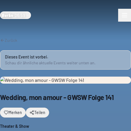
Berlin
·
06:59
Zurück
Dieses Event ist vorbei.
Schau dir ähnliche aktuelle Events weiter unten an.
Wedding, mon amour - GWSW Folge 141
Merken
Teilen
Theater & Show