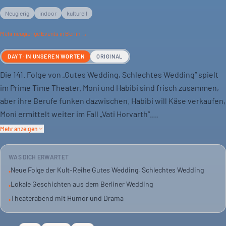
Neugierig
indoor
kulturell
Mehr
neugierige
Events in Berlin →
DAYT · IN UNSEREN WORTEN
ORIGINAL
Die 141. Folge von „Gutes Wedding, Schlechtes Wedding“ spielt
im Prime Time Theater. Moni und Habibi sind frisch zusammen,
aber ihre Berufe funken dazwischen. Habibi will Käse verkaufen,
Moni ermittelt weiter im Fall „Vati Horvarth“.
Mehr anzeigen
Kerstin Anneliese Pfeiffer will ihre Taxi-Geschäfte abgeben. Sie
sucht ihren zwölften Sohn und engagiert dafür Privatdetektiv
WAS DICH ERWARTET
Günther Fisch. Das könnte für ihn zum Verhängnis werden.
Neue Folge der Kult-Reihe Gutes Wedding, Schlechtes Wedding
•
Lokale Geschichten aus dem Berliner Wedding
•
Die Geschichte dreht sich um Liebe, Beruf und Erbschaft im
Theaterabend mit Humor und Drama
•
Wedding. Zwischen Baguette und Börek, Crêpes und Köfte –
das Leben tobt auf der Müllerstraße.