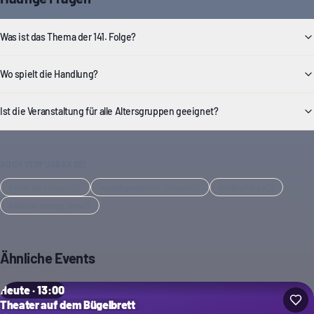
Was ist das Thema der 141. Folge?
Wo spielt die Handlung?
Ist die Veranstaltung für alle Altersgruppen geeignet?
AUCH VERFÜGBAR BEI
berlin.de
·
Magazin
rausgegangen.de
·
Magazin
visitberlin.de
balloon-events.com
Ähnliche Events
Heute · 13:00
Theater auf dem Bügelbrett