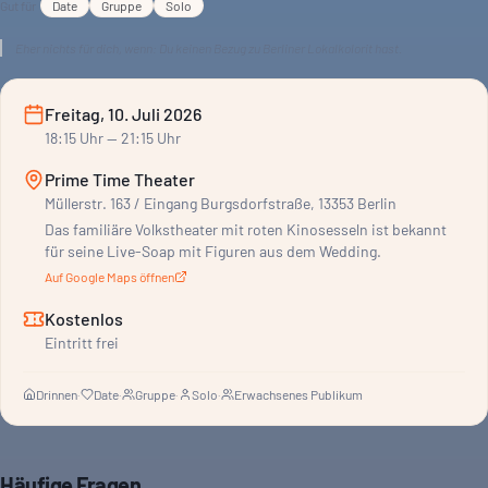
Gut für
Date
Gruppe
Solo
Eher nichts für dich, wenn:
Du keinen Bezug zu Berliner Lokalkolorit hast.
Freitag, 10. Juli 2026
18:15
Uhr
— 21:15 Uhr
Prime Time Theater
Müllerstr. 163 / Eingang Burgsdorfstraße, 13353 Berlin
Das familiäre Volkstheater mit roten Kinosesseln ist bekannt
für seine Live-Soap mit Figuren aus dem Wedding.
Auf Google Maps öffnen
Kostenlos
Eintritt frei
Drinnen
·
Date
·
Gruppe
·
Solo
·
Erwachsenes Publikum
Häufige Fragen