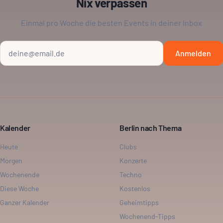
Nix verpassen
Einmal pro Woche die besten Events in deiner Inbox
Anmelden
Kalender
Berlin nach Thema
Heute
Clubs
Morgen
Konzerte
Wochenende
Techno
Diese Woche
Kostenlos
Ganzer Kalender
Geheimtipps
Wochenend-Tipps