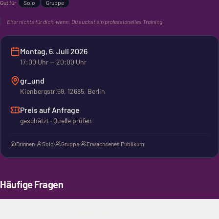
Gut für
Solo
Gruppe
Eher nichts für dich, wenn:
Du suchst ein professionelles Training.
Montag, 6. Juli 2026
17:00
Uhr
— 20:00 Uhr
gr_und
Kienbergstr.59, 12685, Berlin
Preis auf Anfrage
geschätzt · Quelle prüfen
Drinnen
·
Solo
·
Gruppe
·
Erwachsenes Publikum
Häufige Fragen
Ist das Training auch für Anfänger geeignet?