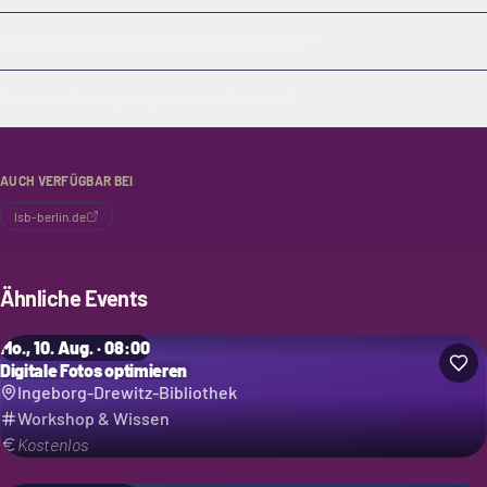
Kann ich einfach vorbeikommen und mitmachen?
Findet das Training das ganze Jahr über statt?
AUCH VERFÜGBAR BEI
lsb-berlin.de
Ähnliche Events
Mo., 10. Aug. · 08:00
Digitale Fotos optimieren
Ingeborg-Drewitz-Bibliothek
Workshop & Wissen
Kostenlos