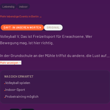
Lebendig
indoor
Mehr
lebendige
Events in Berlin →
DAYT · IN UNSEREN WORTEN
ORIGINAL
Volleyball V. Das ist Freizeitsport für Erwachsene. Wer
Bewegung mag, ist hier richtig.
In der Grundschule an der Mühle triffst du andere, die Lust auf
Volleyball haben. Ein Probetraining ist möglich, falls du erst mal
Mehr anzeigen
reinschnuppern willst.
WAS DICH ERWARTET
Das Event findet indoor statt. Auch in den Schulferien geht es
Volleyball spielen
•
weiter, dann aber nach Absprache.
Indoor-Sport
•
Probetraining möglich
•