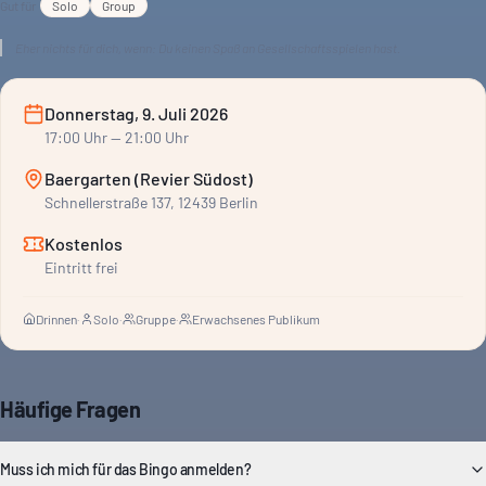
Gut für
Solo
Group
Eher nichts für dich, wenn:
Du keinen Spaß an Gesellschaftsspielen hast.
Donnerstag, 9. Juli 2026
17:00
Uhr
— 21:00 Uhr
Baergarten (Revier Südost)
Schnellerstraße 137, 12439 Berlin
Kostenlos
Eintritt frei
Drinnen
·
Solo
·
Gruppe
·
Erwachsenes Publikum
Häufige Fragen
Muss ich mich für das Bingo anmelden?