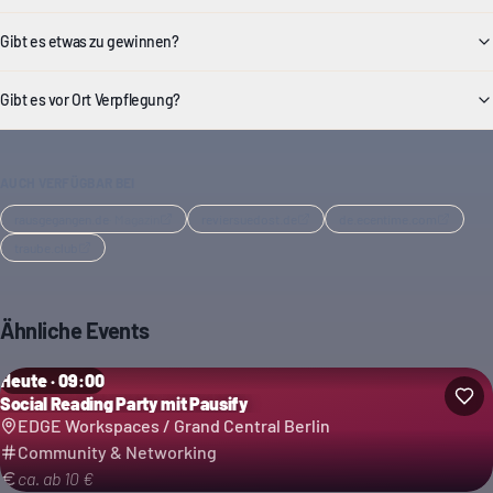
Gibt es etwas zu gewinnen?
Gibt es vor Ort Verpflegung?
AUCH VERFÜGBAR BEI
rausgegangen.de
·
Magazin
reviersuedost.de
de.ecentime.com
traube.club
Ähnliche Events
Heute · 09:00
Social Reading Party mit Pausify
EDGE Workspaces / Grand Central Berlin
Community & Networking
ca. ab 10 €