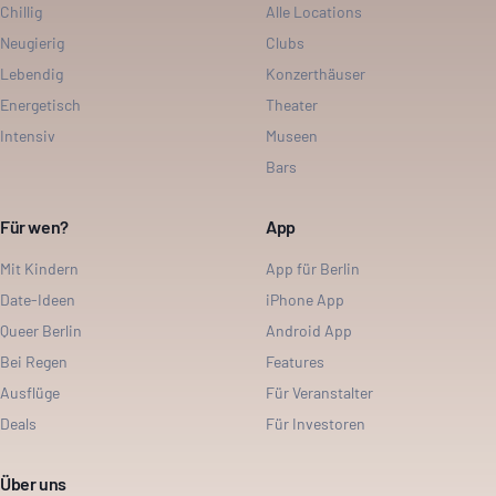
Chillig
Alle Locations
Neugierig
Clubs
Lebendig
Konzerthäuser
Energetisch
Theater
Intensiv
Museen
Bars
Für wen?
App
Mit Kindern
App für Berlin
Date-Ideen
iPhone App
Queer Berlin
Android App
Bei Regen
Features
Ausflüge
Für Veranstalter
Deals
Für Investoren
Über uns