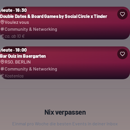
Heute · 16:30
Double Dates & Board Games by Social Circle x Tinder
Voulez vous
Community & Networking
ca. ab 10 €
Heute · 18:00
Bar Quiz im Baergarten
RSO. BERLIN
Community & Networking
Kostenlos
Nix verpassen
Einmal pro Woche die besten Events in deiner Inbox