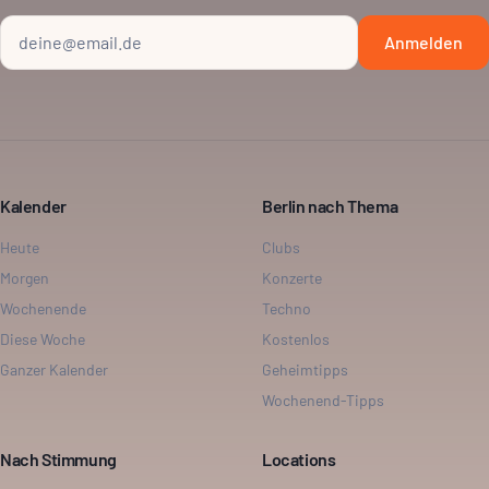
Anmelden
Kalender
Berlin nach Thema
Heute
Clubs
Morgen
Konzerte
Wochenende
Techno
Diese Woche
Kostenlos
Ganzer Kalender
Geheimtipps
Wochenend-Tipps
Nach Stimmung
Locations