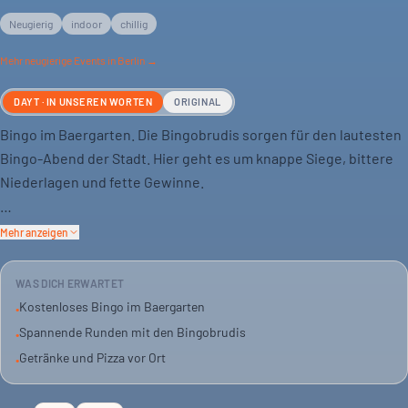
Neugierig
indoor
chillig
Mehr
neugierige
Events in Berlin →
DAYT · IN UNSEREN WORTEN
ORIGINAL
Bingo im Baergarten. Die Bingobrudis sorgen für den lautesten
Bingo-Abend der Stadt. Hier geht es um knappe Siege, bittere
Niederlagen und fette Gewinne.
Du spielst um Volltreffer oder liegst knapp daneben. Spaß ist
Mehr anzeigen
garantiert, egal wie die Zahlen fallen. Dazu gibt es Drinks und
Pizza.
WAS DICH ERWARTET
Kostenloses Bingo im Baergarten
•
Der Eintritt ist frei. Eine gute Gelegenheit, neue Leute
Spannende Runden mit den Bingobrudis
•
kennenzulernen oder mit Freunden einen entspannten Abend
Getränke und Pizza vor Ort
•
zu verbringen.