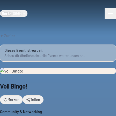
Berlin
·
06:54
Zurück
Dieses Event ist vorbei.
Schau dir ähnliche aktuelle Events weiter unten an.
Voll Bingo!
Merken
Teilen
Community & Networking