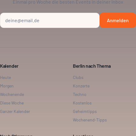
Einmal pro Woche die besten Events in deiner Inbox
Anmelden
Kalender
Berlin nach Thema
Heute
Clubs
Morgen
Konzerte
Wochenende
Techno
Diese Woche
Kostenlos
Ganzer Kalender
Geheimtipps
Wochenend-Tipps