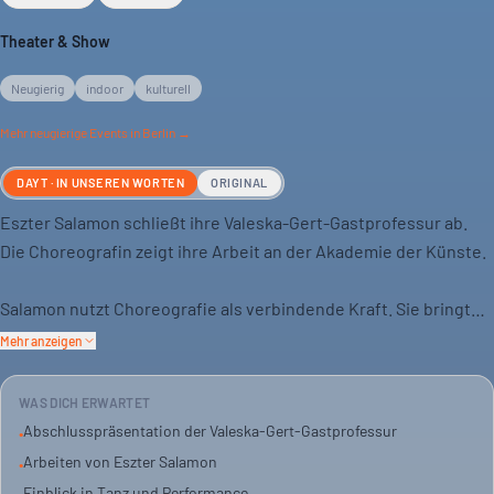
Theater & Show
Neugierig
indoor
kulturell
Mehr
neugierige
Events in Berlin →
DAYT · IN UNSEREN WORTEN
ORIGINAL
Eszter Salamon schließt ihre Valeska-Gert-Gastprofessur ab.
Die Choreografin zeigt ihre Arbeit an der Akademie der Künste.
Salamon nutzt Choreografie als verbindende Kraft. Sie bringt
verschiedene Medien zusammen: Bild, Ton, Musik, Text, Stimme,
Mehr anzeigen
Bewegung. Ihre Arbeiten entwickeln sich durch diverse
Formate und Ästhetiken.
WAS DICH ERWARTET
Abschlusspräsentation der Valeska-Gert-Gastprofessur
•
Die Präsentation ist eine Gelegenheit, ihre Methodologien und
Arbeiten von Eszter Salamon
•
Poetiken kennenzulernen. Es geht um ein breites Spektrum an
Einblick in Tanz und Performance