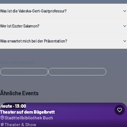
Was ist die Valeska-Gert-Gastprofessur?
Wer ist Eszter Salamon?
Was erwartet mich bei der Präsentation?
AUCH VERFÜGBAR BEI
rausgegangen.de
·
Magazin
museumsportal-berlin.de
·
Portal
Ähnliche Events
Heute · 13:00
Theater auf dem Bügelbrett
Stadtteilbibliothek Buch
Theater & Show