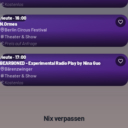
Kostenlos
Heute · 16:00
N.Ormes
Berlin Circus Festival
Theater & Show
Preis auf Anfrage
Heute · 17:00
BEARBONED - Experimental Radio Play by Nina Guo
Bärenzwinger
Theater & Show
Kostenlos
Nix verpassen