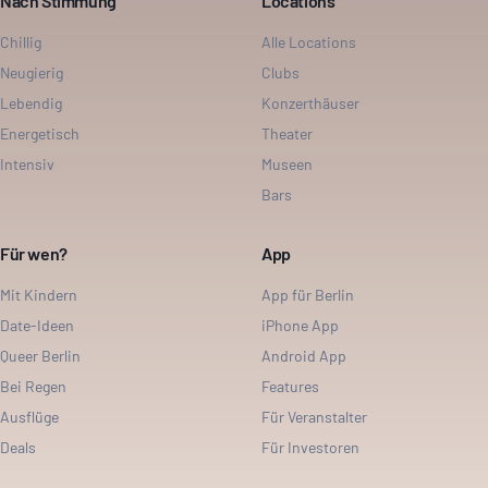
Nach Stimmung
Locations
Chillig
Alle Locations
Neugierig
Clubs
Lebendig
Konzerthäuser
Energetisch
Theater
Intensiv
Museen
Bars
Für wen?
App
Mit Kindern
App für Berlin
Date-Ideen
iPhone App
Queer Berlin
Android App
Bei Regen
Features
Ausflüge
Für Veranstalter
Deals
Für Investoren