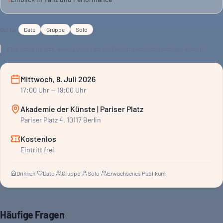
•
Ausdrucksformen. Für alle, die sich für Tanz und Performance
interessieren.
Gut für
Date
Gruppe
Solo
Eher nichts für dich, wenn:
Du mit Tanz und Performance nichts anfangen kannst.
Mittwoch, 8. Juli 2026
17:00
Uhr
— 19:00 Uhr
Akademie der Künste | Pariser Platz
Pariser Platz 4, 10117 Berlin
Kostenlos
Eintritt frei
Drinnen
·
Date
·
Gruppe
·
Solo
·
Erwachsenes Publikum
Häufige Fragen