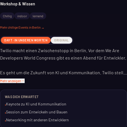
Workshop & Wissen
Chillig
indoor
lernend
Mehr
chillige
Events in Berlin →
DAYT · IN UNSEREN WORTEN
ORIGINAL
Twilio macht einen Zwischenstopp in Berlin. Vor dem We Are
Developers World Congress gibt es einen Abend für Entwickler.
Es geht um die Zukunft von KI und Kommunikation. Twilio stellt
neue Produkte vor, darunter Conversational Intelligence und
Mehr anzeigen
die Ola-Plattform. Inspiration für neue Kundenerlebnisse ist das
Ziel.
WAS DICH ERWARTET
Keynote zu KI und Kommunikation
•
Der Abend startet mit einer Keynote, gefolgt von einer "Building
Session zum Entwickeln und Bauen
•
Session". Danach gibt es Zeit zum Netzwerken. Wer sich für KI
Networking mit anderen Entwicklern
•
und Kommunikation interessiert, bekommt hier neue Einblicke.