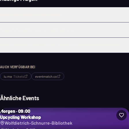
Was ist das Hauptthema des Abends?
Muss ich Entwickler sein, um teilzunehmen?
Gibt es eine Möglichkeit, sich mit anderen Teilnehmern auszutauschen?
AUCH VERFÜGBAR BEI
lu.ma
·
Tickets
eventmatch.co
Ähnliche Events
Morgen · 09:00
Upcycling Workshop
Wolfdietrich-Schnurre-Bibliothek