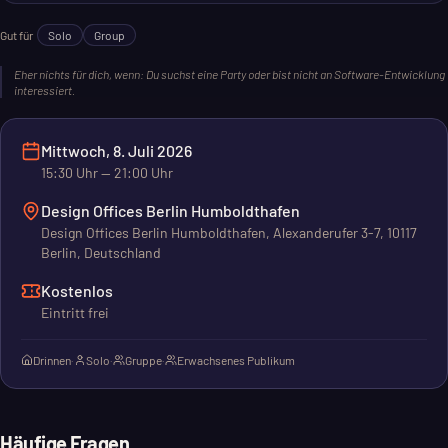
Die Teilnahme ist kostenlos.
Gut für
Solo
Group
Eher nichts für dich, wenn:
Du suchst eine Party oder bist nicht an Software-Entwicklung
interessiert.
Mittwoch, 8. Juli 2026
15:30
Uhr
— 21:00 Uhr
Design Offices Berlin Humboldthafen
Design Offices Berlin Humboldthafen, Alexanderufer 3-7, 10117
Berlin, Deutschland
Kostenlos
Eintritt frei
Drinnen
·
Solo
·
Gruppe
·
Erwachsenes Publikum
Häufige Fragen