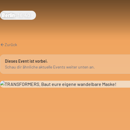
Berlin
·
16:40
Zurück
Dieses Event ist vorbei.
Schau dir ähnliche aktuelle Events weiter unten an.