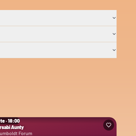
te · 18:00
rsabi Aunty
umboldt Forum