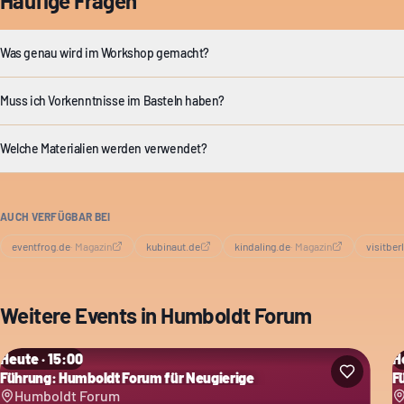
Häufige Fragen
Was genau wird im Workshop gemacht?
Muss ich Vorkenntnisse im Basteln haben?
Welche Materialien werden verwendet?
AUCH VERFÜGBAR BEI
eventfrog.de
·
Magazin
kubinaut.de
kindaling.de
·
Magazin
visitber
Weitere Events in
Humboldt Forum
Heute · 15:00
H
Führung: Humboldt Forum für Neugierige
F
Humboldt Forum