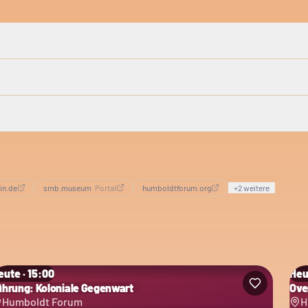
lin.de
smb.museum
·
Portal
humboldtforum.org
+
2
weitere
eute · 15:00
Heu
ührung: Koloniale Gegenwart
Ove
Humboldt Forum
H