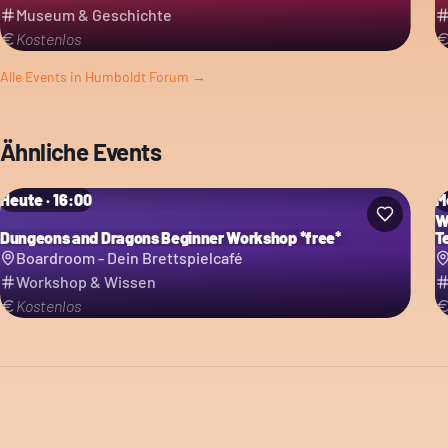
Museum & Geschichte
Kostenlos
Alle Events in
Humboldt Forum
→
Ähnliche Events
Heute · 16:00
M
W
Dungeons and Dragons Beginner Workshop *free*
T
Boardroom - Dein Brettspielcafé
Workshop & Wissen
Kostenlos