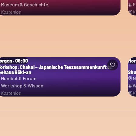
Museum & Geschichte
F
Kostenlos
K
orgen · 09:00
Mor
orkshop: Chakai – Japanische Teezusammenkunft im
eehaus Bōki-an
Sku
Humboldt Forum
N
Workshop & Wissen
W
Kostenlos
K