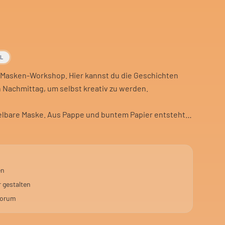
AL
 Masken-Workshop. Hier kannst du die Geschichten
 Nachmittag, um selbst kreativ zu werden.
elbare Maske. Aus Pappe und buntem Papier entsteht
e Chance, etwas Einzigartiges zu schaffen.
rne basteln. Auch für die, die mehr über Masken lernen
n und Handwerk.
en
 gestalten
Forum