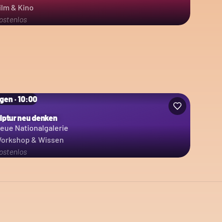
ilm & Kino
ostenlos
gen · 10:00
lptur neu denken
eue Nationalgalerie
orkshop & Wissen
ostenlos