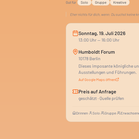
Gut für
Solo
Gruppe
Kreative
Eher nichts für dich, wenn:
Du suchst keine k
Sonntag, 19. Juli 2026
13:00
Uhr
— 16:00 Uhr
Humboldt Forum
10178 Berlin
Dieses imposante königliche und
Ausstellungen und Führungen.
Auf Google Maps öffnen
Preis auf Anfrage
geschätzt · Quelle prüfen
Drinnen
·
Solo
·
Gruppe
·
Erwachsene