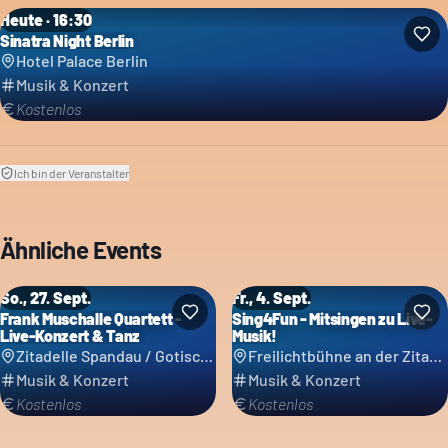
Heute · 16:30
Sinatra Night Berlin
Hotel Palace Berlin
Musik & Konzert
Kostenlos
Ich bin der Veranstalter
Ähnliche Events
So., 27. Sept.
Fr., 4. Sept.
Frank Muschalle Quartett -
Sing4Fun - Mitsingen zu Live-
Live-Konzert & Tanz
Musik!
Zitadelle Spandau / Gotischer Saal
Freilichtbühne an der Zitadelle
Musik & Konzert
Musik & Konzert
Kostenlos
Kostenlos