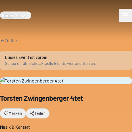
Berlin
·
14:52
Zurück
Dieses Event ist vorbei.
Schau dir ähnliche aktuelle Events weiter unten an.
Torsten Zwingenberger 4tet
Merken
Teilen
Musik & Konzert