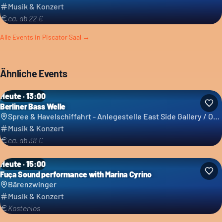
Musik & Konzert
ca. ab 22 €
Alle Events in
Piscator Saal
→
Ähnliche Events
Heute · 13:00
Berliner Bass Welle
Spree & Havelschiffahrt - Anlegestelle East Side Gallery / Ostbahnhof - Reederei Grimm & Lindecke GbR
Musik & Konzert
ca. ab 38 €
Heute · 15:00
Fuça Sound performance with Marina Cyrino
Bärenzwinger
Musik & Konzert
Kostenlos