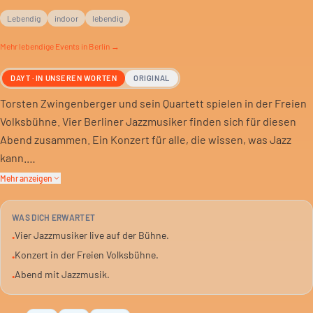
Lebendig
indoor
lebendig
Mehr
lebendige
Events in Berlin →
DAYT · IN UNSEREN WORTEN
ORIGINAL
Torsten Zwingenberger und sein Quartett spielen in der Freien
Volksbühne. Vier Berliner Jazzmusiker finden sich für diesen
Abend zusammen. Ein Konzert für alle, die wissen, was Jazz
kann.
Mehr anzeigen
Die Bühne gehört dem 4tet. Was sie spielen, bleibt ihr
Geheimnis. Aber der Name Zwingenberger steht für eine
WAS DICH ERWARTET
Richtung. Erwarte keine Experimente, sondern solide
Vier Jazzmusiker live auf der Bühne.
•
Handwerkskunst.
Konzert in der Freien Volksbühne.
•
Abend mit Jazzmusik.
•
Die Freie Volksbühne bietet den Rahmen. Ein Ort für Kultur,
abseits des Mainstreams. Hier sitzt man bequem, hört zu und