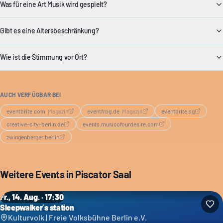
Was für eine Art Musik wird gespielt?
Gibt es eine Altersbeschränkung?
Wie ist die Stimmung vor Ort?
AUCH VERFÜGBAR BEI
eventbrite.com
·
Magazin
eventfrog.de
·
Magazin
eventbrite.sg
creative-city-berlin.de
events.musicofourdesire.com
zwingenberger.berlin
Weitere Events in
Piscator Saal
Fr., 14. Aug. · 17:30
Sleepwalker´s station
Kulturvolk | Freie Volksbühne Berlin e.V.