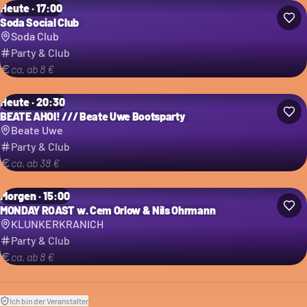
Heute · 17:00
Soda Social Club
Soda Club
Party & Club
ca. ab 8 €
Heute · 20:30
BEATE AHOI! /// Beate Uwe Bootsparty
Beate Uwe
Party & Club
ca. ab 38 €
Morgen · 15:00
MONDAY ROAST w. Cem Orlow & Nils Ohrmann
KLUNKERKRANICH
Party & Club
ca. ab 8 €
Ich bin der Veranstalter