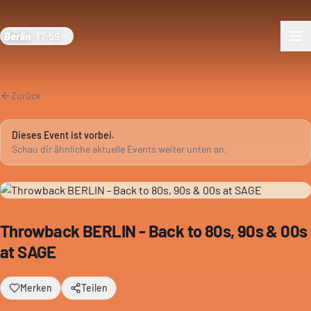
Berlin
·
17:59
Zurück
Dieses Event ist vorbei.
Schau dir ähnliche aktuelle Events weiter unten an.
Throwback BERLIN - Back to 80s, 90s & 00s
at SAGE
Merken
Teilen