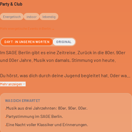
Party & Club
Energetisch
indoor
lebendig
Mehr
energetische
Events in Berlin →
DAYT · IN UNSEREN WORTEN
ORIGINAL
Im SAGE Berlin gibt es eine Zeitreise. Zurück in die 80er, 90er
und 00er Jahre. Musik von damals, Stimmung von heute.
Du hörst, was dich durch deine Jugend begleitet hat. Oder was
deine Eltern gehört haben. Es wird laut, es wird voll, es wird
Mehr anzeigen
lebendig. Eine Party für alle, die das Jahrzehnt vor dem
Smartphone noch kennen.
WAS DICH ERWARTET
Musik aus drei Jahrzehnten: 80er, 90er, 00er.
•
Der Eintritt kostet ab 22 Euro. Das ist der Preis für eine Nacht
Partystimmung im SAGE Berlin.
•
voller Nostalgie. Drinnen ist es warm, die Bässe wummern. Eine
Eine Nacht voller Klassiker und Erinnerungen.
•
gute Gelegenheit, alte Hits neu zu entdecken oder einfach nur