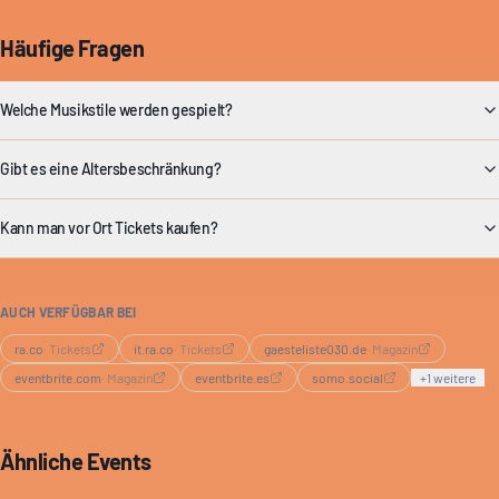
Häufige Fragen
Welche Musikstile werden gespielt?
Gibt es eine Altersbeschränkung?
Kann man vor Ort Tickets kaufen?
AUCH VERFÜGBAR BEI
ra.co
·
Tickets
it.ra.co
·
Tickets
gaesteliste030.de
·
Magazin
eventbrite.com
·
Magazin
eventbrite.es
somo.social
+
1
weitere
Ähnliche Events