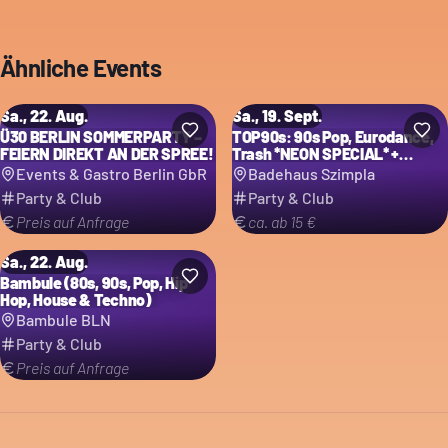
Ähnliche Events
Sa., 22. Aug.
Sa., 19. Sept.
Ü30 BERLIN SOMMERPARTY –
TOP90s: 90s Pop, Eurodance,
FEIERN DIREKT AN DER SPREE!
Trash *NEON SPECIAL* +
2000er Floor
Events & Gastro Berlin GbR
Badehaus Szimpla
Party & Club
Party & Club
Preis auf Anfrage
ca. ab 15 €
Sa., 22. Aug.
Bambule (80s, 90s, Pop, Hip
Hop, House & Techno)
Bambule BLN
Party & Club
Preis auf Anfrage