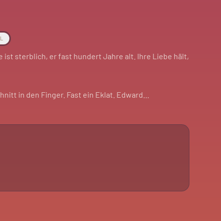
AL
 ist sterblich, er fast hundert Jahre alt. Ihre Liebe hält,
hnitt in den Finger. Fast ein Eklat. Edward
 Seine Familie zieht sowieso weiter.
st frei. Für Fans der Saga oder die, die es werden