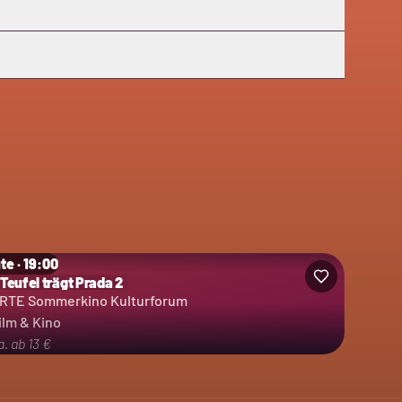
te · 19:00
 Teufel trägt Prada 2
RTE Sommerkino Kulturforum
ilm & Kino
a. ab 13 €