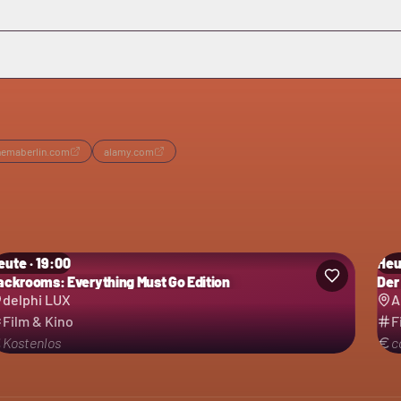
inemaberlin.com
alamy.com
eute · 19:00
Heu
ackrooms: Everything Must Go Edition
Der
delphi LUX
A
Film & Kino
F
Kostenlos
c