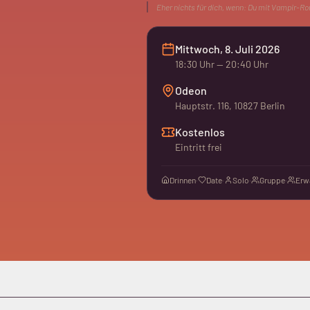
Eher nichts für dich, wenn:
Du mit Vampir-Rom
Mittwoch, 8. Juli 2026
18:30
Uhr
— 20:40 Uhr
Odeon
Hauptstr. 116, 10827 Berlin
Kostenlos
Eintritt frei
Drinnen
·
Date
·
Solo
·
Gruppe
·
Erw