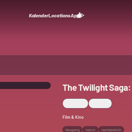
Kalender
Locations
App
The Twilight Saga
Merken
Teilen
Film & Kino
Neugierig
indoor
nachdenklich