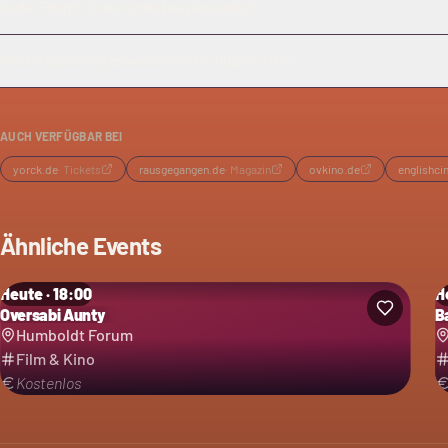
Ist der Eintritt für die Vorstellung kostenlos?
Welche Stimmung erwartet mich bei diesem Film?
AUCH VERFÜGBAR BEI
yorck.de
·
Tickets
rausgegangen.de
·
Magazin
ovkino.de
englishc
Ähnliche Events
Heute · 18:00
H
Oversabi Aunty
B
Humboldt Forum
Film & Kino
Kostenlos