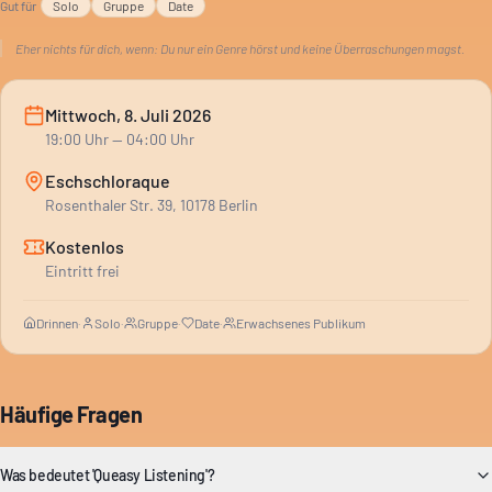
Gut für
Solo
Gruppe
Date
Eher nichts für dich, wenn:
Du nur ein Genre hörst und keine Überraschungen magst.
Mittwoch, 8. Juli 2026
19:00
Uhr
— 04:00 Uhr
Eschschloraque
Rosenthaler Str. 39, 10178 Berlin
Kostenlos
Eintritt frei
Drinnen
·
Solo
·
Gruppe
·
Date
·
Erwachsenes Publikum
Häufige Fragen
Was bedeutet 'Queasy Listening'?