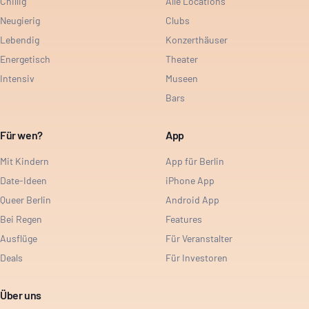
Chillig
Alle Locations
Neugierig
Clubs
Lebendig
Konzerthäuser
Energetisch
Theater
Intensiv
Museen
Bars
Für wen?
App
Mit Kindern
App für Berlin
Date-Ideen
iPhone App
Queer Berlin
Android App
Bei Regen
Features
Ausflüge
Für Veranstalter
Deals
Für Investoren
Über uns