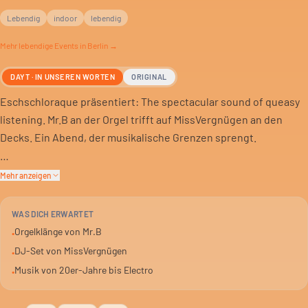
Lebendig
indoor
lebendig
Mehr
lebendige
Events in Berlin →
DAYT · IN UNSEREN WORTEN
ORIGINAL
Eschschloraque präsentiert: The spectacular sound of queasy
listening. Mr.B an der Orgel trifft auf MissVergnügen an den
Decks. Ein Abend, der musikalische Grenzen sprengt.
MissVergnügen prägt die Berliner Underground-Szene seit den
Mehr anzeigen
Nullerjahren. Ihr Talent: Stimmungen lesen und den passenden
Sound spielen. Von alten Schellen bis zu elektronischen Beats.
WAS DICH ERWARTET
Orgelklänge von Mr.B
•
Erwarte eine eklektische Nacht. Musik, die sich nicht festlegen
DJ-Set von MissVergnügen
•
lässt. Für alle, die Ohren und Geist offen halten. Kostenlos.
Musik von 20er-Jahre bis Electro
•