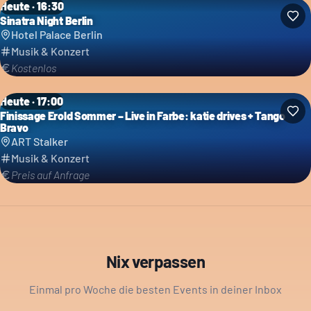
Heute · 16:30
Sinatra Night Berlin
Hotel Palace Berlin
Musik & Konzert
Kostenlos
Heute · 17:00
Finissage Erold Sommer – Live in Farbe: katie drives + Tango
Bravo
ART Stalker
Musik & Konzert
Preis auf Anfrage
Nix verpassen
Einmal pro Woche die besten Events in deiner Inbox