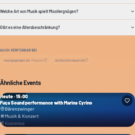
Welche Art von Musik spielt MissVergnügen?
Gibt es eine Altersbeschränkung?
AUCH VERFÜGBAR BEI
rausgegangen.de
·
Magazin
eschschloraque.de
Ähnliche Events
Heute · 15:00
Fuça Sound performance with Marina Cyrino
Bärenzwinger
Musik & Konzert
Kostenlos