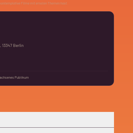
 kontemplative Filme mit ernsten Themen hast.
13347 Berlin
achsenes Publikum