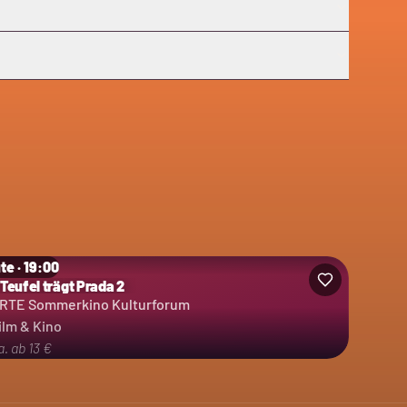
te · 19:00
 Teufel trägt Prada 2
RTE Sommerkino Kulturforum
ilm & Kino
a. ab 13 €