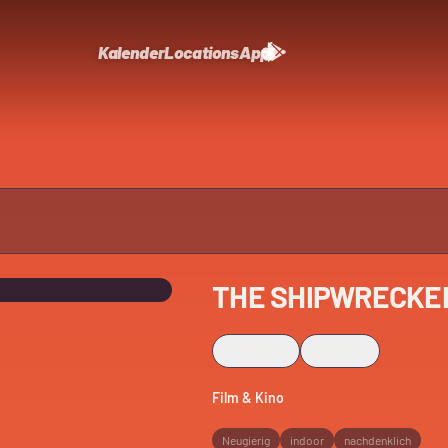
Kalender
Locations
App
THE SHIPWRECKE
Merken
Teilen
Film & Kino
Neugierig
indoor
nachdenklich