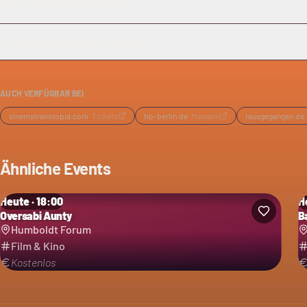
Gibt es eine Altersbeschränkung?
Findet die Vorstellung drinnen statt?
AUCH VERFÜGBAR BEI
sinematranstopia.com
·
Tickets
tip-berlin.de
·
Magazin
rausgegangen.de
Ähnliche Events
Heute · 18:00
H
Oversabi Aunty
B
Humboldt Forum
Film & Kino
Kostenlos