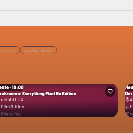
·
Magazin
staedelschule.de
eute · 19:00
Heu
ackrooms: Everything Must Go Edition
Der
delphi LUX
A
Film & Kino
F
Kostenlos
c