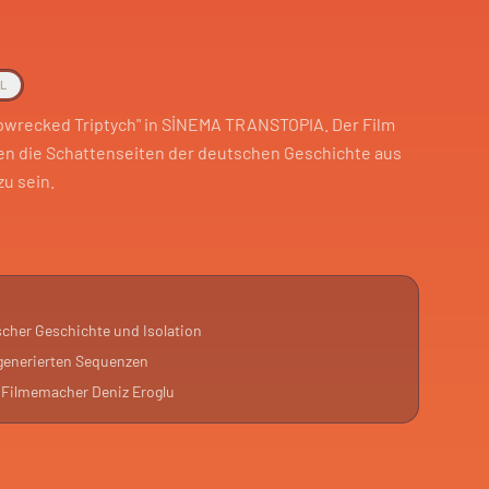
AL
ipwrecked Triptych" in SİNEMA TRANSTOPIA. Der Film
oden die Schattenseiten der deutschen Geschichte aus
zu sein.
rsonal, das feiert, während die Bewohner schlafen.
Beamtenbesuch in einer Flüchtlingsfamilie. Zum
sein Überleben in einer Ödnis.
scher Geschichte und Isolation
35mm, VHS und KI-generierten Sequenzen. Ein
generierten Sequenzen
n und Zugehörigkeit behandelt. Im Anschluss gibt es ein
Filmemacher Deniz Eroglu