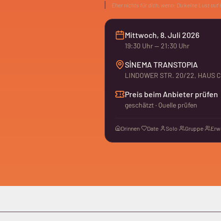
Eher nichts für dich, wenn:
Du keine Lust auf
Mittwoch, 8. Juli 2026
19:30
Uhr
— 21:30 Uhr
SİNEMA TRANSTOPIA
LINDOWER STR. 20/22, HAUS C, 
Preis beim Anbieter prüfen
geschätzt · Quelle prüfen
Drinnen
·
Date
·
Solo
·
Gruppe
·
Erw