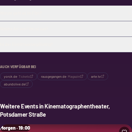
Worum geht es im Film?
Welche Art von Film ist das?
Ist der Eintritt kostenpflichtig?
AUCH VERFÜGBAR BEI
yorck.de
·
Tickets
rausgegangen.de
·
Magazin
arte.tv
abundolive.de
Weitere Events in
Kinematographentheater,
Potsdamer Straße
Morgen · 19:00