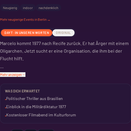
Neugierig
indoor
nachdenklich
Mehr
neugierige
Events in Berlin →
DAYT · IN UNSEREN WORTEN
ORIGINAL
Marcelo kommt 1977 nach Recife zurück. Er hat Ärger mit einem
Oligarchen. Jetzt sucht er eine Organisation, die ihm bei der
Flucht hilft.
Und er will seinen Sohn wiedersehen. Das ist sein Plan.
Mehr anzeigen
Der Film zeigt die Atmosphäre im Brasilien der Militärdiktatur.
WAS DICH ERWARTET
Ein Politthriller, der die Zeit spürbar macht. Kostenlos im ARTE
Politischer Thriller aus Brasilien
•
Sommerkino Kulturforum.
Einblick in die Militärdiktatur 1977
•
Kostenloser Filmabend im Kulturforum
•