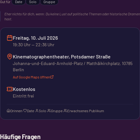
Gut für
Date
Solo
Gruppe
Eher nichts für dich, wenn:
Du keine Lust auf politische Themen oder historische Dramen
hast.
Freitag, 10. Juli 2026
19:30
Uhr
— 22:36 Uhr
Kinematographentheater, Potsdamer Straße
Johanna-und-Eduard-Arnhold-Platz / Matthäikirchplatz, 10785
Berlin
Auf Google Maps öffnen
Kostenlos
Eintritt frei
Drinnen
·
Date
·
Solo
·
Gruppe
·
Erwachsenes Publikum
Häufige Fragen