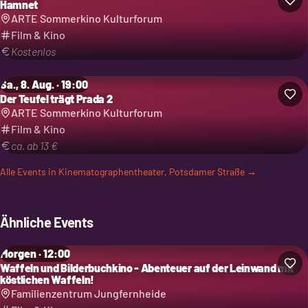
Hamnet
ARTE Sommerkino Kulturforum
Film & Kino
Kostenlos
Sa., 8. Aug. · 19:00
Der Teufel trägt Prada 2
ARTE Sommerkino Kulturforum
Film & Kino
ca. ab 13 €
Alle Events in
Kinematographentheater, Potsdamer Straße
→
Ähnliche Events
Morgen · 12:00
Waffeln und Bilderbuchkino - Abenteuer auf der Leinwand mit
köstlichen Waffeln!
Familienzentrum Jungfernheide