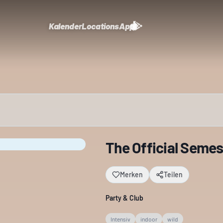
Kalender
Locations
App
The Official Semes
Merken
Teilen
Party & Club
Intensiv
indoor
wild