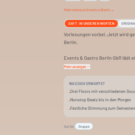
Mehr
intensive
Events in Berlin →
DAYT · IN UNSEREN WORTEN
ORIGIN
Vorlesungen vorbei. Jetzt wird gef
Berlin.
Events & Gastro Berlin GbR lädt e
Stimmung ist lebhaft und festlich
Mehr anzeigen
Für junge Leute und Gruppen. Ei
WAS DICH ERWARTET
Drei Floors mit verschiedenen Sou
•
Nonstop Beats bis in den Morgen
•
Festliche Stimmung zum Semester
•
Gut für
Gruppe