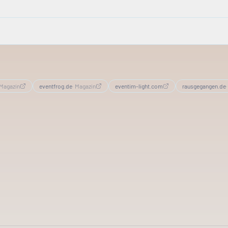
Magazin
eventfrog.de
·
Magazin
eventim-light.com
rausgegangen.de