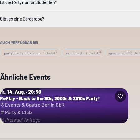
Ist die Party nur für Studenten?
Gibt es eine Garderobe?
AUCH VERFÜGBAR BEI
partytickets.ditix.shop
·
Tickets
eventim.de
·
Tickets
gaesteliste030.de
·
Ähnliche Events
Fr., 14. Aug. · 20:30
RePlay - Back to the 90s, 2000s & 2010s Party!
Events & Gastro Berlin GbR
Party & Club
Preis auf Anfrage