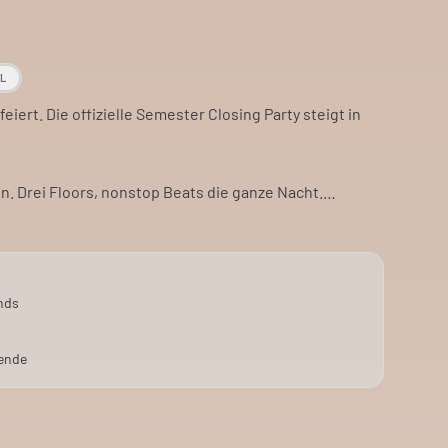
AL
eiert. Die offizielle Semester Closing Party steigt in
in. Drei Floors, nonstop Beats die ganze Nacht.
.
ne gute Gelegenheit, das Semesterende zu begehen.
nds
ende