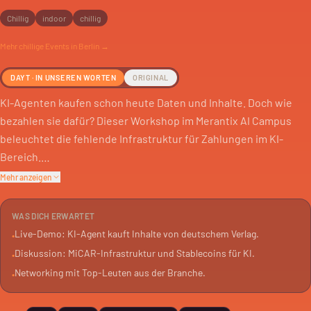
Chillig
indoor
chillig
Mehr
chillige
Events in Berlin →
DAYT · IN UNSEREN WORTEN
ORIGINAL
KI-Agenten kaufen schon heute Daten und Inhalte. Doch wie
bezahlen sie dafür? Dieser Workshop im Merantix AI Campus
beleuchtet die fehlende Infrastruktur für Zahlungen im KI-
Bereich.
Mehr anzeigen
Es geht um die Lücke zwischen dem, was KI-Agenten können,
und wie die Anbieter von Inhalten dafür entlohnt werden.
WAS DICH ERWARTET
Europa hat hier gute Voraussetzungen, von Regulierungen bis
Live-Demo: KI-Agent kauft Inhalte von deutschem Verlag.
•
zu Talenten.
Diskussion: MiCAR-Infrastruktur und Stablecoins für KI.
•
Networking mit Top-Leuten aus der Branche.
•
Der Workshop zeigt, wie diese Puzzleteile zusammenpassen. Es
wird diskutiert, wie MiCAR-konforme Infrastruktur und