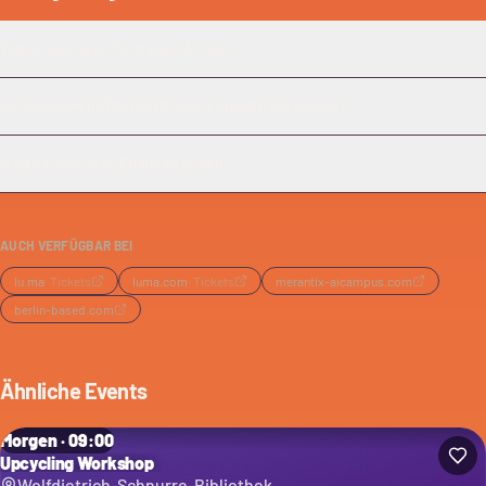
Was ist das Hauptthema des Workshops?
Ist Vorwissen im Bereich KI oder Finanzen notwendig?
Wird es praktische Einblicke geben?
AUCH VERFÜGBAR BEI
lu.ma
·
Tickets
luma.com
·
Tickets
merantix-aicampus.com
berlin-based.com
Ähnliche Events
Morgen · 09:00
Upcycling Workshop
Wolfdietrich-Schnurre-Bibliothek