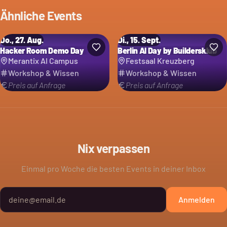
Ähnliche Events
Do., 27. Aug.
Di., 15. Sept.
Hacker Room Demo Day
Berlin AI Day by Buildersklub
Merantix AI Campus
Festsaal Kreuzberg
Workshop & Wissen
Workshop & Wissen
Preis auf Anfrage
Preis auf Anfrage
Nix verpassen
Einmal pro Woche die besten Events in deiner Inbox
Anmelden