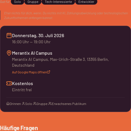
Gut für
Solo
Gruppe
Tech-Interessierte
Entwickler
Stablecoins die nächste Welle der KI antreiben können. Ein
Blick in die Zukunft der KI-Ökonomie.
Eher nichts für dich, wenn:
Du nichts mit KI, Zahlungsabwicklung oder technologischen
Zukunftsthemen anfangen kannst.
Donnerstag, 30. Juli 2026
16:00
Uhr
— 19:00 Uhr
Merantix AI Campus
Merantix AI Campus, Max-Urich-Straße 3, 13355 Berlin,
Deutschland
Auf Google Maps öffnen
Kostenlos
Eintritt frei
Drinnen
·
Solo
·
Gruppe
·
Erwachsenes Publikum
Häufige Fragen