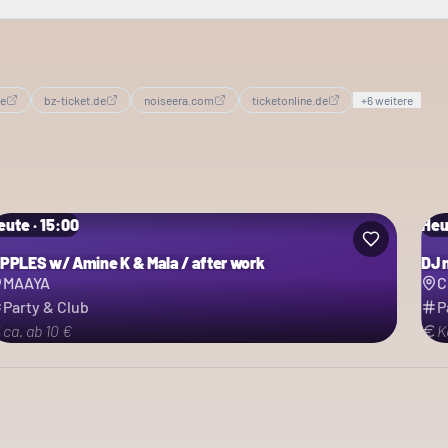
de
bz-ticket.de
noiseera.com
ticketonline.de
+
6
weitere
eute · 15:00
Heu
IPPLES w/ Amine K & Mala / after work
DJ 
MAAYA
C
Party & Club
P
ca. ab 10 €
K