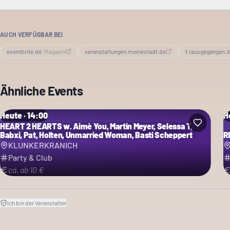
AUCH VERFÜGBAR BEI
eventbrite.de
·
Magazin
veranstaltungen.meinestadt.de
t.rausgegangen.
Ähnliche Events
Heute · 14:00
H
HEART 2 HEARTS w. Aimè You, Martin Meyer, Selessa T,
Babxi, Pat, Holten, Unmarried Woman, Basti Scheppert
R
KLUNKERKRANICH
Party & Club
ca. ab 10 €
Ich bin der Veranstalter