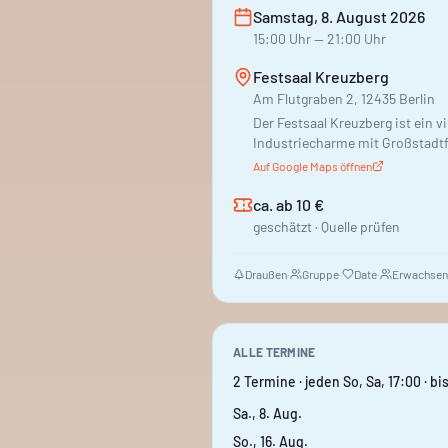
Samstag, 8. August 2026
15:00
Uhr
— 21:00 Uhr
Festsaal Kreuzberg
Am Flutgraben 2, 12435 Berlin
Der Festsaal Kreuzberg ist ein v
Industriecharme mit Großstadtfl
Firmenevents statt. Verschiede
Auf Google Maps öffnen
Gewächshaus und der eigentliche
Sitzmöglichkeiten, Getränke gib
ca. ab 10 €
angeboten. Manchmal kann es e
geschätzt · Quelle prüfen
Draußen
·
Gruppe
·
Date
·
Erwachsen
ALLE TERMINE
2 Termine · jeden So, Sa, 17:00 · bi
Sa., 8. Aug.
So., 16. Aug.