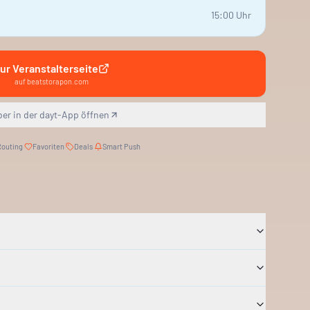
15:00
Uhr
ur Veranstalterseite
auf
beatstorapon.com
ber in der dayt-App öffnen
Routing
·
Favoriten
·
Deals
·
Smart Push