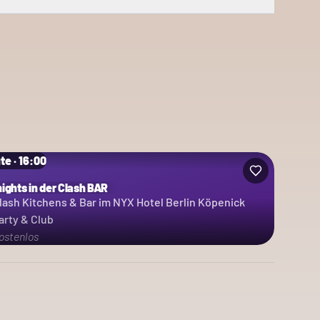
te · 16:00
nights in der Clash BAR
lash Kitchens & Bar im NYX Hotel Berlin Köpenick
arty & Club
ostenlos