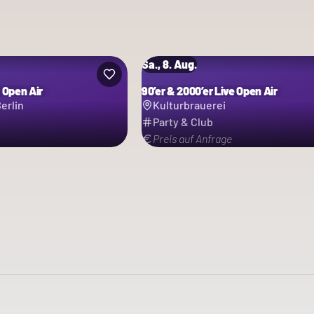
Sa., 8. Aug.
 Open Air
90’er & 2000’er Live Open Air
erlin
Kulturbrauerei
Party & Club
Preis auf Anfrage