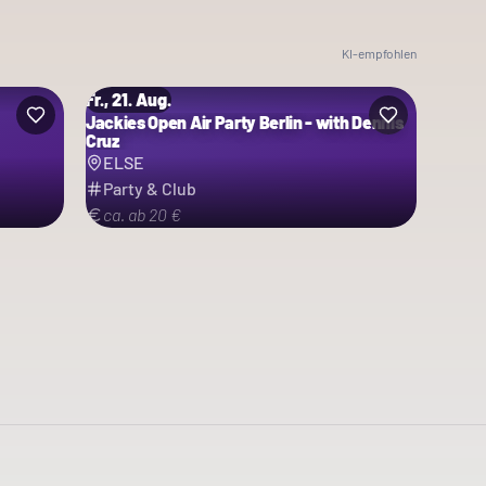
KI-empfohlen
Fr., 21. Aug.
Jackies Open Air Party Berlin - with Dennis
Cruz
ELSE
Party & Club
ca. ab 20 €