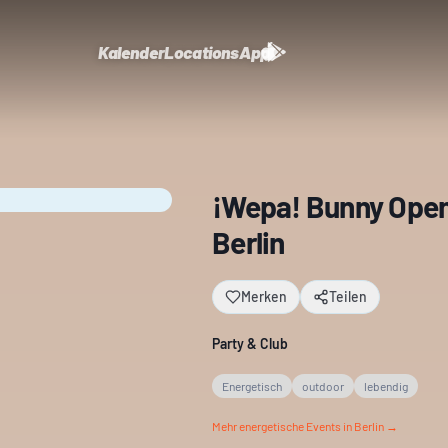
Kalender
Locations
App
¡Wepa! Bunny Open 
Berlin
Merken
Teilen
Party & Club
Energetisch
outdoor
lebendig
Mehr
energetische
Events in Berlin →