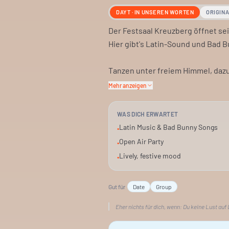
DAYT · IN UNSEREN WORTEN
ORIGIN
Der Festsaal Kreuzberg öffnet se
Hier gibt's Latin-Sound und Bad B
Tanzen unter freiem Himmel, dazu
garantiert. Ein Nachmittag, der i
Mehr anzeigen
Kreuzberg liefert die Kulisse, die
WAS DICH ERWARTET
richtig. Einfach vorbeikommen un
Latin Music & Bad Bunny Songs
•
Open Air Party
•
Lively, festive mood
•
Gut für
Date
Group
Eher nichts für dich, wenn:
Du keine Lust auf 