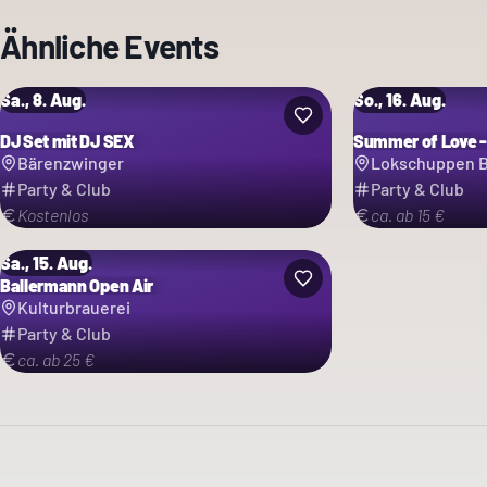
Ähnliche Events
Sa., 8. Aug.
So., 16. Aug.
DJ Set mit DJ SEX
Summer of Love -
Bärenzwinger
Lokschuppen B
Party & Club
Party & Club
Kostenlos
ca. ab 15 €
Sa., 15. Aug.
Ballermann Open Air
Kulturbrauerei
Party & Club
ca. ab 25 €