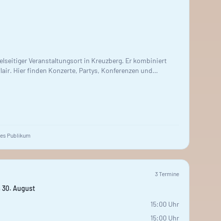
ielseitiger Veranstaltungsort in Kreuzberg. Er kombiniert
air. Hier finden Konzerte, Partys, Konferenzen und
ne Räume wie Kaminzimmer, Ostflügel, Biergarten,
 Festsaal bieten dafür Platz. Du findest hier Steh- und
t es zu moderaten Preisen. Speisen werden vor Ort nicht
ng werden.
es Publikum
3
Termin
e
s 30. August
15:00
Uhr
15:00
Uhr