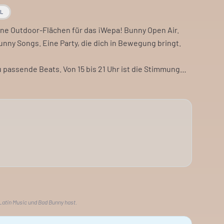
AL
ine Outdoor-Flächen für das ¡Wepa! Bunny Open Air.
unny Songs. Eine Party, die dich in Bewegung bringt.
 passende Beats. Von 15 bis 21 Uhr ist die Stimmung
n den Abend übergeht.
 Musik den Rest. Wer auf Latin-Rhythmen steht, ist hier
d mitfeiern.
Latin Music und Bad Bunny hast.