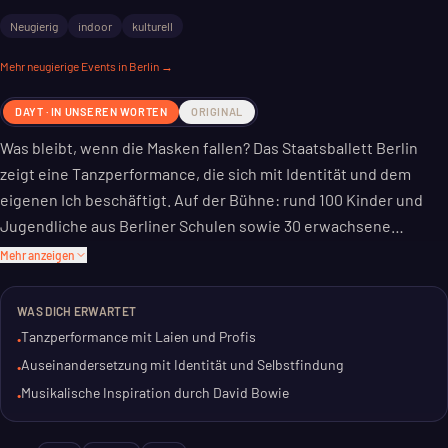
Neugierig
indoor
kulturell
Mehr
neugierige
Events in Berlin →
DAYT · IN UNSEREN WORTEN
ORIGINAL
Was bleibt, wenn die Masken fallen? Das Staatsballett Berlin
zeigt eine Tanzperformance, die sich mit Identität und dem
eigenen Ich beschäftigt. Auf der Bühne: rund 100 Kinder und
Jugendliche aus Berliner Schulen sowie 30 erwachsene
Hobbytänzer.
Mehr anzeigen
Ein Jahr lang haben die Teilnehmer mit Tanzpädagogen des
WAS DICH ERWARTET
Staatsballetts gearbeitet. Ihre eigenen Geschichten und
Tanzperformance mit Laien und Profis
•
Gedanken fließen in die Choreografie ein. Die Inspiration kommt
Auseinandersetzung mit Identität und Selbstfindung
•
von David Bowies Songs.
Musikalische Inspiration durch David Bowie
•
Es geht um Sehnsucht und die Freiheit, sich immer wieder neu