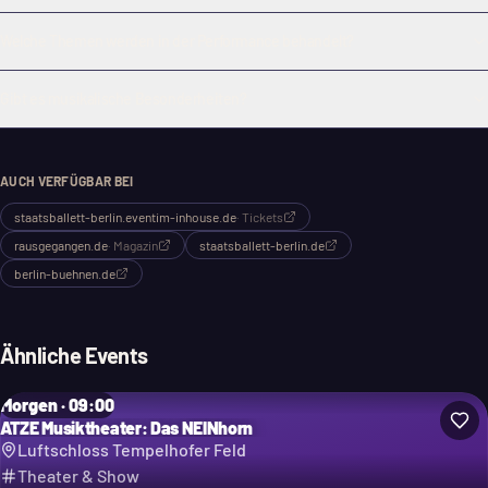
Welche Themen werden in der Performance behandelt?
Gibt es musikalische Besonderheiten?
AUCH VERFÜGBAR BEI
staatsballett-berlin.eventim-inhouse.de
·
Tickets
rausgegangen.de
·
Magazin
staatsballett-berlin.de
berlin-buehnen.de
Ähnliche Events
Morgen · 09:00
ATZE Musiktheater: Das NEINhorn
Luftschloss Tempelhofer Feld
Theater & Show