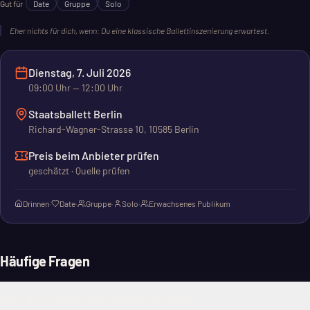
Gut für
Date
Gruppe
Solo
zu erfinden. Eine Reise durch fremde Welten und das eigene
Selbst. Jung und Alt verhandeln gemeinsam diese Fragen – ein
Eher nichts für dich, wenn:
Du eine klassische Ballettinszenierung erwartest.
Prozess, der ein Leben lang dauert.
Dienstag, 7. Juli 2026
09:00
Uhr
— 12:00 Uhr
Staatsballett Berlin
Richard-Wagner-Strasse 10, 10585 Berlin
Preis beim Anbieter prüfen
geschätzt · Quelle prüfen
Drinnen
·
Date
·
Gruppe
·
Solo
·
Erwachsenes Publikum
Häufige Fragen
Wer steht bei dieser Performance auf der Bühne?