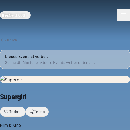
Berlin
·
07:00
Zurück
Dieses Event ist vorbei.
Schau dir ähnliche aktuelle Events weiter unten an.
Supergirl
Merken
Teilen
Film & Kino