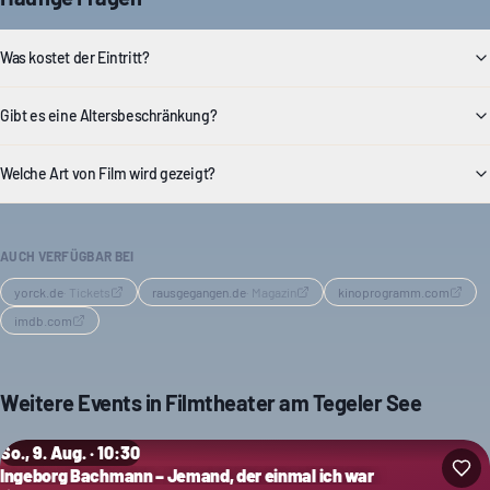
Was kostet der Eintritt?
Gibt es eine Altersbeschränkung?
Welche Art von Film wird gezeigt?
AUCH VERFÜGBAR BEI
yorck.de
·
Tickets
rausgegangen.de
·
Magazin
kinoprogramm.com
imdb.com
Weitere Events in
Filmtheater am Tegeler See
So., 9. Aug. · 10:30
Ingeborg Bachmann – Jemand, der einmal ich war