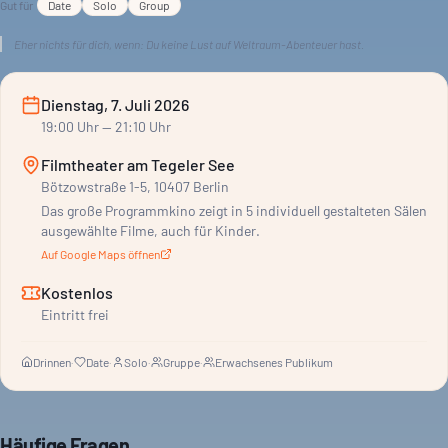
Gut für
Date
Solo
Group
Eher nichts für dich, wenn:
Du keine Lust auf Weltraum-Abenteuer hast.
Dienstag, 7. Juli 2026
19:00
Uhr
— 21:10 Uhr
Filmtheater am Tegeler See
Bötzowstraße 1-5, 10407 Berlin
Das große Programmkino zeigt in 5 individuell gestalteten Sälen
ausgewählte Filme, auch für Kinder.
Auf Google Maps öffnen
Kostenlos
Eintritt frei
Drinnen
·
Date
·
Solo
·
Gruppe
·
Erwachsenes Publikum
Häufige Fragen