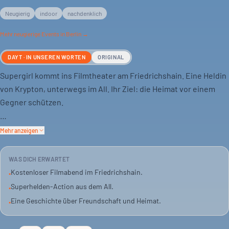
Neugierig
indoor
nachdenklich
Mehr
neugierige
Events in Berlin →
DAYT · IN UNSEREN WORTEN
ORIGINAL
Supergirl kommt ins Filmtheater am Friedrichshain. Eine Heldin
von Krypton, unterwegs im All. Ihr Ziel: die Heimat vor einem
Gegner schützen.
Das Abenteuer ist actionreich. Es zeigt, wie unerwartete
Mehr anzeigen
Freundschaften die Rettung bringen können.
WAS DICH ERWARTET
Der Eintritt ist frei. Ein Abend für Fans von Weltraum-
Kostenloser Filmabend im Friedrichshain.
•
Abenteuern und Superhelden-Geschichten.
Superhelden-Action aus dem All.
•
Eine Geschichte über Freundschaft und Heimat.
•