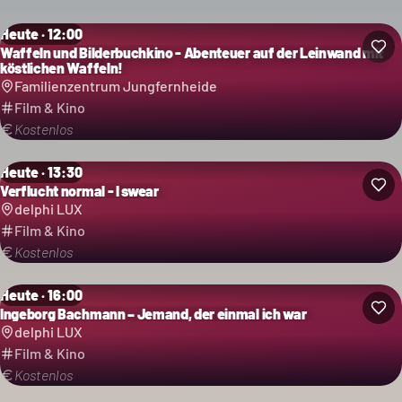
Heute · 12:00
Waffeln und Bilderbuchkino - Abenteuer auf der Leinwand mit
köstlichen Waffeln!
Familienzentrum Jungfernheide
Film & Kino
Kostenlos
Heute · 13:30
Verflucht normal - I swear
delphi LUX
Film & Kino
Kostenlos
Heute · 16:00
Ingeborg Bachmann – Jemand, der einmal ich war
delphi LUX
Film & Kino
Kostenlos