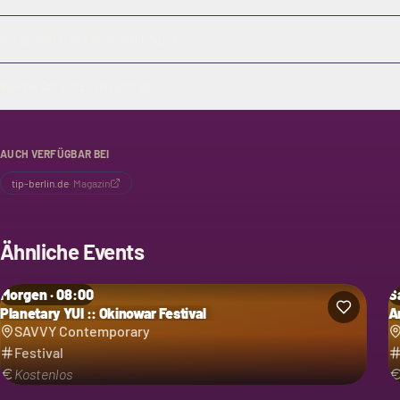
Wo genau ist der Veranstaltungsort?
Welche Art von Essen gibt es?
AUCH VERFÜGBAR BEI
tip-berlin.de
·
Magazin
Ähnliche Events
Morgen · 08:00
Sa
Planetary YUI :: Okinowar Festival
A
Kategorie: Festival
Ka
SAVVY Contemporary
Festival
Kostenlos