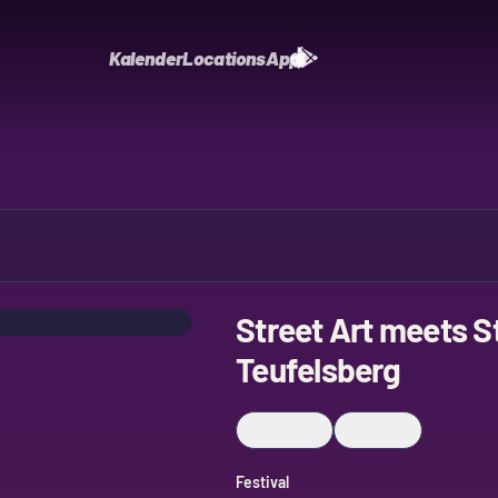
Kalender
Locations
App
Street Art meets S
Teufelsberg
Merken
Teilen
Festival