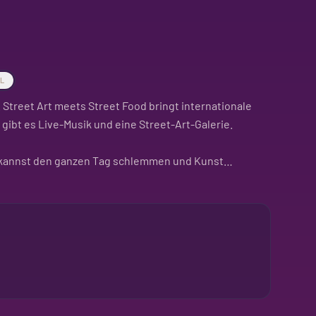
AL
. Street Art meets Street Food bringt internationale
gibt es Live-Musik und eine Street-Art-Galerie.
u kannst den ganzen Tag schlemmen und Kunst
nd Gaumen.
 als Date. Ein entspannter Tag ist garantiert.