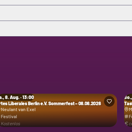
., 8. Aug. · 13:00
So.,
rtes Liberales Berlin e.V. Sommerfest – 08.08.2026
Tas
tegorie: Festival
Kat
Neulant van Exel
M
Festival
F
Kostenlos
c