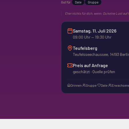
Gut für
Date
Gruppe
Eher nichts für dich, wenn:
Du keine Lust auf 
Samstag, 11. Juli 2026
09:00
Uhr
— 19:30 Uhr
Teufelsberg
Teufelsseechaussee, 14193 Berli
Preis auf Anfrage
geschätzt · Quelle prüfen
Drinnen
·
Gruppe
·
Date
·
Erwachsene