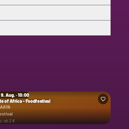
 9. Aug. · 10:00
te of Africa - Foodfestival
egorie: Festival
AAYA
estival
a. ab 2 €