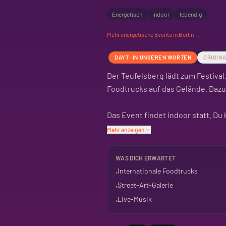
Energetisch
indoor
lebendig
Mehr
energetische
Events in Berlin →
DAYT · IN UNSEREN WORTEN
ORIGIN
Der Teufelsberg lädt zum Festival
Foodtrucks auf das Gelände. Dazu 
Das Event findet indoor statt. D
entdecken. Ein Fest für Augen u
Mehr anzeigen
Plan den Besuch mit Freunden oder
WAS DICH ERWARTET
Internationale Foodtrucks
•
Street-Art-Galerie
•
Live-Musik
•