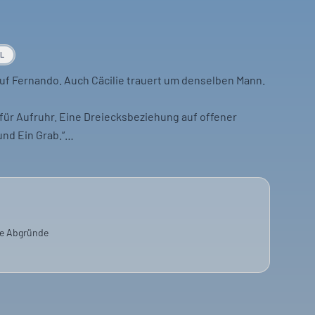
AL
t auf Fernando. Auch Cäcilie trauert um denselben Mann.
für Aufruhr. Eine Dreiecksbeziehung auf offener
nd Ein Grab.“
neu. Eine Inszenierung, die Traum und Realität
erletzungen in der Liebe und die Frage, ob man einen
en kann.
re Abgründe