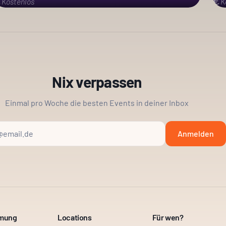
Kostenlos
K
Nix verpassen
Einmal pro Woche die besten Events in deiner Inbox
Anmelden
mmung
Locations
Für wen?