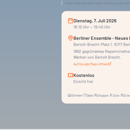
Eher nichts für dich, wenn:
Du keine Lust auf 
Dienstag, 7. Juli 2026
18:15
Uhr
— 19:40 Uhr
Berliner Ensemble - Neues
Bertolt-Brecht-Platz 1, 10117 Ber
1892 gegründetes Repertoireth
Werken von Bertolt Brecht.
Auf Google Maps öffnen
Kostenlos
Eintritt frei
Drinnen
·
Date
·
Gruppe
·
Solo
·
Erw