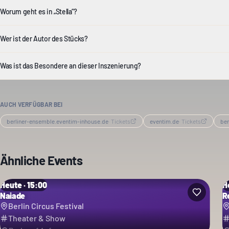
Worum geht es in „Stella“?
Wer ist der Autor des Stücks?
Was ist das Besondere an dieser Inszenierung?
AUCH VERFÜGBAR BEI
berliner-ensemble.eventim-inhouse.de
·
Tickets
eventim.de
·
Tickets
ber
Ähnliche Events
Heute · 15:00
H
Naiade
R
Berlin Circus Festival
Theater & Show