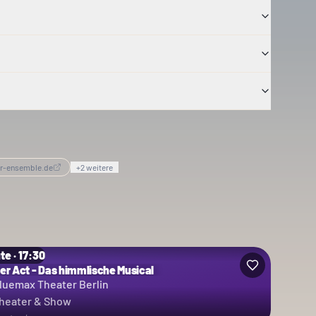
er-ensemble.de
+
2
weitere
te · 17:30
ter Act - Das himmlische Musical
luemax Theater Berlin
heater & Show