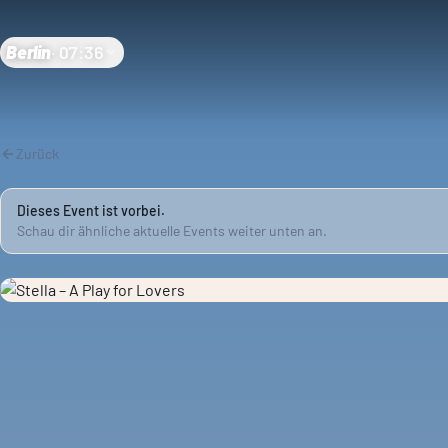
Berlin
·
07:36
Zurück
Dieses Event ist vorbei.
Schau dir ähnliche aktuelle Events weiter unten an.