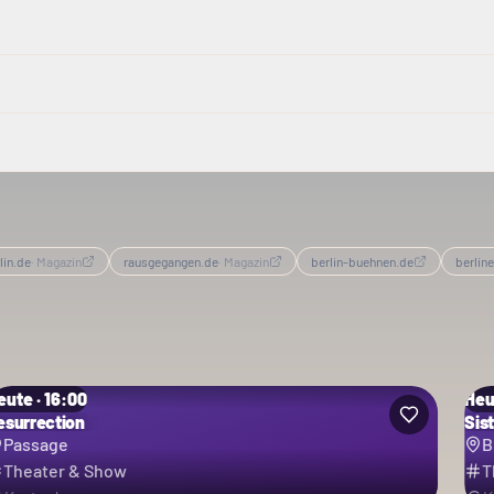
lin.de
·
Magazin
rausgegangen.de
·
Magazin
berlin-buehnen.de
berlin
eute · 16:00
Heu
esurrection
Sis
Passage
B
Theater & Show
T