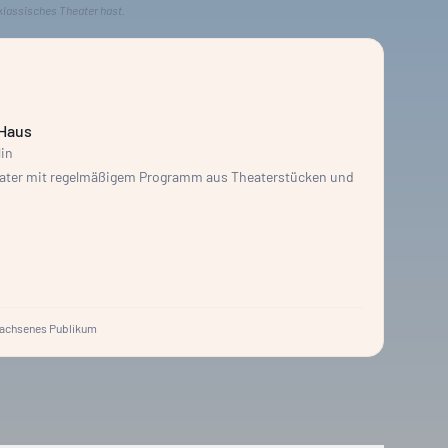
klassisches Theater hast.
 Haus
lin
eater mit regelmäßigem Programm aus Theaterstücken und
achsenes Publikum