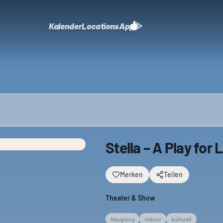
Kalender
Locations
App
Stella – A Play for 
Merken
Teilen
Theater & Show
Neugierig
indoor
kulturell