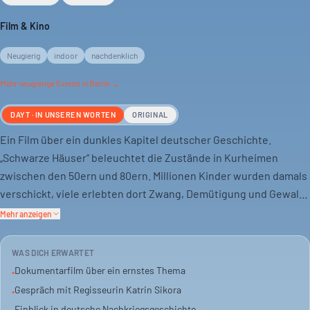
Film & Kino
Neugierig
indoor
nachdenklich
Mehr
neugierige
Events in Berlin →
DAYT · IN UNSEREN WORTEN
ORIGINAL
Ein Film über ein dunkles Kapitel deutscher Geschichte.
„Schwarze Häuser“ beleuchtet die Zustände in Kurheimen
zwischen den 50ern und 80ern. Millionen Kinder wurden damals
verschickt, viele erlebten dort Zwang, Demütigung und Gewalt.
Mehr anzeigen
Regisseurin Katrin Sikora zeigt, wie ein vermeintliches
Heilsystem strukturelle Gewalt produzierte.
WAS DICH ERWARTET
Zeitzeugenberichte und Archivmaterial machen die lange
Dokumentarfilm über ein ernstes Thema
•
verdrängten Erfahrungen sichtbar. Die Familiengeschichte der
Gespräch mit Regisseurin Katrin Sikora
•
Regisseurin ist dabei eng verwoben.
Einblick in deutsche Nachkriegsgeschichte