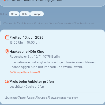
•
Nach der Sondervorführung gibt es ein Gespräch. Katrin Sikora
Gut für
Solo
Date
Gruppe
und Protagonistin Sabine Ludwig sind anwesend. Ein Abend,
der zum Nachdenken anregt.
Eher nichts für dich, wenn:
Du einen leichten, unbeschwerten Filmabend suchst.
Freitag, 10. Juli 2026
16:00
Uhr
— 18:00 Uhr
Hackesche Höfe Kino
Rosenthaler Str. 40/41, 10178 Berlin
Internationale und englischsprachige Filme in einem kleinen,
unabhängigen Kino mit Popcorn und Weinauswahl.
Auf Google Maps öffnen
Preis beim Anbieter prüfen
geschätzt · Quelle prüfen
Drinnen
·
Date
·
Solo
·
Gruppe
·
Erwachsenes Publikum