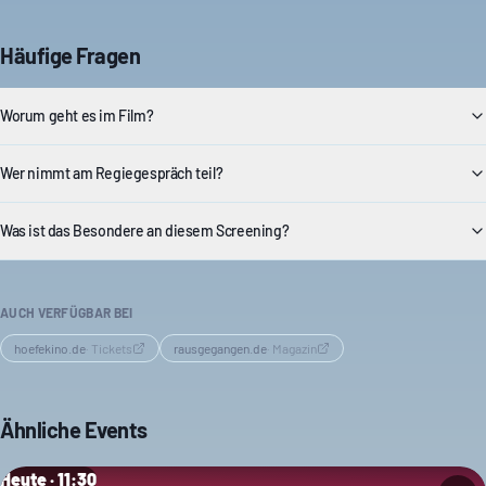
Häufige Fragen
Worum geht es im Film?
Wer nimmt am Regiegespräch teil?
Was ist das Besondere an diesem Screening?
AUCH VERFÜGBAR BEI
hoefekino.de
·
Tickets
rausgegangen.de
·
Magazin
Ähnliche Events
Heute · 11:30