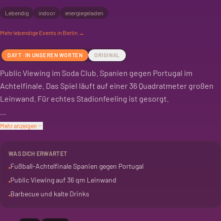
Lebendig
indoor
energiegeladen
Mehr
lebendige
Events in Berlin →
DAYT · IN UNSEREN WORTEN
ORIGINAL
Public Viewing im Soda Club. Spanien gegen Portugal im
Achtelfinale. Das Spiel läuft auf einer 36 Quadratmeter großen
Leinwand. Für echtes Stadionfeeling ist gesorgt.
Kalte Getränke gibt es an der Bar. Wer hungrig ist, findet
Mehr anzeigen
Barbecue vor Ort. Einlass ist ab 20 Uhr.
WAS DICH ERWARTET
Tickets gibt es online im Vorverkauf. Auch an der Abendkasse
Fußball-Achtelfinale Spanien gegen Portugal
•
sind noch Karten erhältlich. Wer mit dem Auto kommt, nutzt das
Public Viewing auf 36 qm Leinwand
•
Parkhaus in der Sredzkistraße. Besser ist die Anreise mit den
Barbecue und kalte Drinks
•
Öffentlichen.