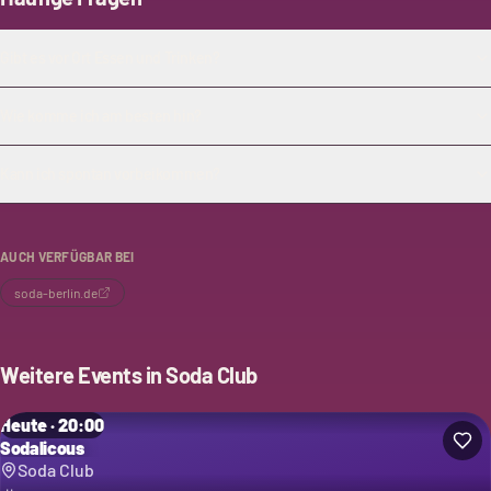
Gibt es vor Ort Essen und Trinken?
Wie komme ich am besten hin?
Kann ich spontan vorbeikommen?
AUCH VERFÜGBAR BEI
soda-berlin.de
Weitere Events in
Soda Club
Heute · 20:00
Sodalicous
Soda Club