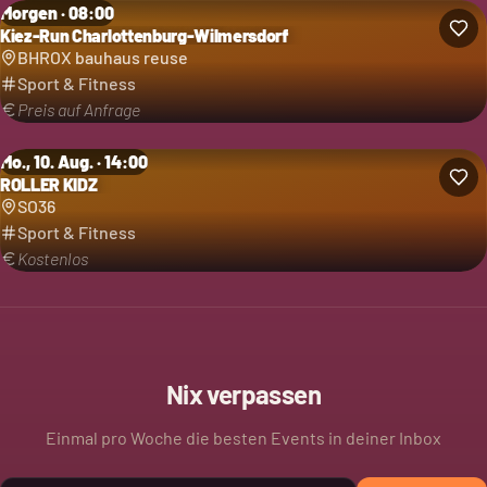
Morgen · 08:00
Kiez-Run Charlottenburg-Wilmersdorf
BHROX bauhaus reuse
Sport & Fitness
Preis auf Anfrage
Mo., 10. Aug. · 14:00
ROLLER KIDZ
SO36
Sport & Fitness
Kostenlos
Nix verpassen
Einmal pro Woche die besten Events in deiner Inbox