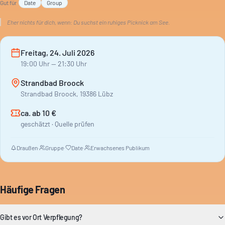
Gut für
Date
Group
Eher nichts für dich, wenn:
Du suchst ein ruhiges Picknick am See.
Freitag, 24. Juli 2026
19:00
Uhr
— 21:30 Uhr
Strandbad Broock
Strandbad Broock, 19386 Lübz
ca. ab 10 €
geschätzt · Quelle prüfen
Draußen
·
Gruppe
·
Date
·
Erwachsenes Publikum
Häufige Fragen
Gibt es vor Ort Verpflegung?