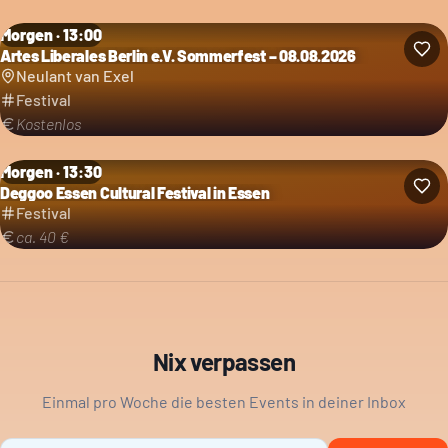
Morgen · 13:00
Artes Liberales Berlin e.V. Sommerfest – 08.08.2026
Kategorie: Festival
Neulant van Exel
Festival
Kostenlos
Morgen · 13:30
Deggoo Essen Cultural Festival in Essen
Kategorie: Festival
Festival
ca. 40 €
Nix verpassen
Einmal pro Woche die besten Events in deiner Inbox