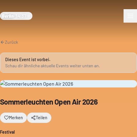
Berlin
·
14:37
Zurück
Dieses Event ist vorbei.
Schau dir ähnliche aktuelle Events weiter unten an.
Sommerleuchten Open Air 2026
Merken
Teilen
Festival