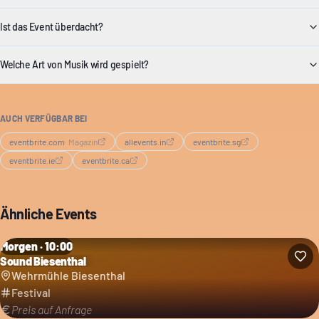
Ist das Event überdacht?
Welche Art von Musik wird gespielt?
AUCH VERFÜGBAR BEI
eventbrite.com
·
Magazin
allevents.in
eventbrite.sg
eventbrite.ie
eventbrite.ca
Ähnliche Events
Morgen · 10:00
Sound Biesenthal
Kategorie: Festival
Wehrmühle Biesenthal
Festival
Preis auf Anfrage