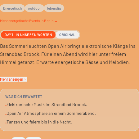
Energetisch
outdoor
lebendig
Mehr
energetische
Events in Berlin →
DAYT · IN UNSEREN WORTEN
ORIGINAL
Das Sommerleuchten Open Air bringt elektronische Klänge ins
Strandbad Broock. Für einen Abend wird hier unter freiem
Himmel getanzt. Erwarte energetische Bässe und Melodien.
Das Event ist für alle, die einen Sommerabend mit Musik
Mehr anzeigen
ausklingen lassen wollen. Es ist eine Gelegenheit, den Alltag
hinter sich zu lassen und sich der Musik hinzugeben.
WAS DICH ERWARTET
Elektronische Musik im Strandbad Broock.
•
Tickets gibt es über Eventbrite. Sei dabei, wenn das Strandbad
Open Air Atmosphäre an einem Sommerabend.
•
zur Tanzfläche wird und die Nacht zum Tag.
Tanzen und feiern bis in die Nacht.
•