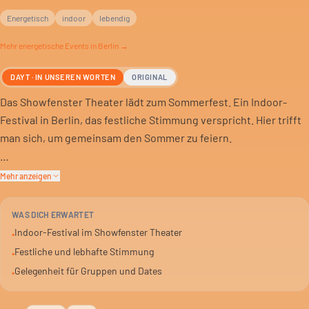
Energetisch
indoor
lebendig
Mehr
energetische
Events in Berlin →
DAYT · IN UNSEREN WORTEN
ORIGINAL
Das Showfenster Theater lädt zum Sommerfest. Ein Indoor-
Festival in Berlin, das festliche Stimmung verspricht. Hier trifft
man sich, um gemeinsam den Sommer zu feiern.
Die Veranstaltung ist auf eine lebhafte und feierliche
Mehr anzeigen
Atmosphäre ausgelegt. Für alle, die den Sommer drinnen
genießen wollen. Ohne Wetterkapriolen.
WAS DICH ERWARTET
Indoor-Festival im Showfenster Theater
•
Das Event findet am 25. Juli 2026 statt. Von 16 bis 20 Uhr ist das
Festliche und lebhafte Stimmung
•
Showfenster Theater der Ort für dieses Festival. Ein Abend in
Gelegenheit für Gruppen und Dates
•
Berlin, der auf Geselligkeit setzt.