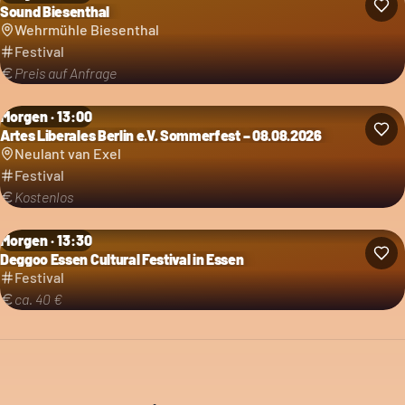
Sound Biesenthal
Kategorie: Festival
Wehrmühle Biesenthal
Festival
Preis auf Anfrage
Morgen · 13:00
Artes Liberales Berlin e.V. Sommerfest – 08.08.2026
Kategorie: Festival
Neulant van Exel
Festival
Kostenlos
Morgen · 13:30
Deggoo Essen Cultural Festival in Essen
Kategorie: Festival
Festival
ca. 40 €