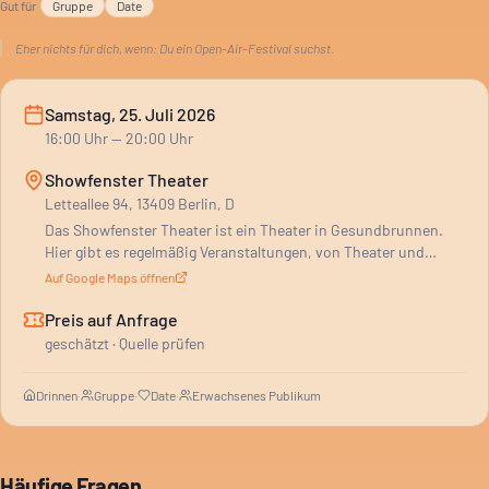
Gut für
Gruppe
Date
Eher nichts für dich, wenn:
Du ein Open-Air-Festival suchst.
Samstag, 25. Juli 2026
16:00
Uhr
— 20:00 Uhr
Showfenster Theater
Letteallee 94, 13409 Berlin, D
Das Showfenster Theater ist ein Theater in Gesundbrunnen.
Hier gibt es regelmäßig Veranstaltungen, von Theater und
Comedy bis zu Musik und Lesungen. Auch Community-Events
Auf Google Maps öffnen
wie Kneipenquiz stehen auf dem Programm. Das Programm
läuft vor allem am Wochenende, Donnerstag bis
Preis auf Anfrage
Samstagabend. Aber auch nachmittags finden Events statt. Es
geschätzt · Quelle prüfen
ist ein gemütlicher Ort, der für seine authentische Atmosphäre
und die freundlichen Betreiber bekannt ist. Du kannst hier
Drinnen
·
Gruppe
·
Date
·
Erwachsenes Publikum
alleine, mit Freunden oder zum Date hingehen.
Häufige Fragen