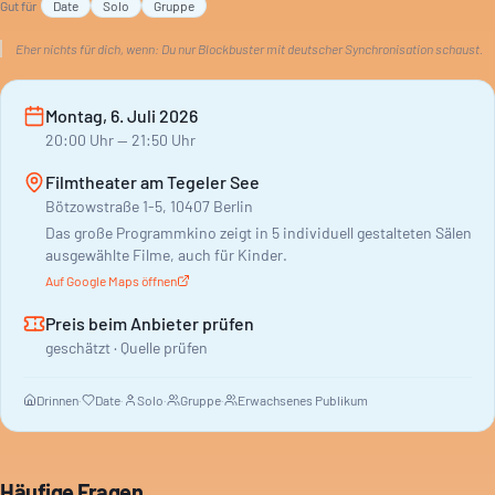
Gut für
Date
Solo
Gruppe
Nimm dir Zeit. Lass dich überraschen. Ein Abend für Cineasten,
die das Unbekannte schätzen.
Eher nichts für dich, wenn:
Du nur Blockbuster mit deutscher Synchronisation schaust.
Montag, 6. Juli 2026
20:00
Uhr
— 21:50 Uhr
Filmtheater am Tegeler See
Bötzowstraße 1-5, 10407 Berlin
Das große Programmkino zeigt in 5 individuell gestalteten Sälen
ausgewählte Filme, auch für Kinder.
Auf Google Maps öffnen
Preis beim Anbieter prüfen
geschätzt · Quelle prüfen
Drinnen
·
Date
·
Solo
·
Gruppe
·
Erwachsenes Publikum
Häufige Fragen