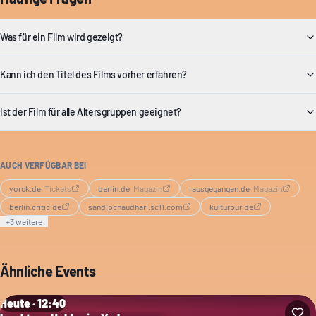
Was für ein Film wird gezeigt?
Kann ich den Titel des Films vorher erfahren?
Ist der Film für alle Altersgruppen geeignet?
AUCH VERFÜGBAR BEI
yorck.de
·
Tickets
berlin.de
·
Magazin
rausgegangen.de
·
Magazin
berlin.critic.de
sandipchaudhari.sc11.com
kulturpur.de
+
3
weitere
Ähnliche Events
Heute · 12:40