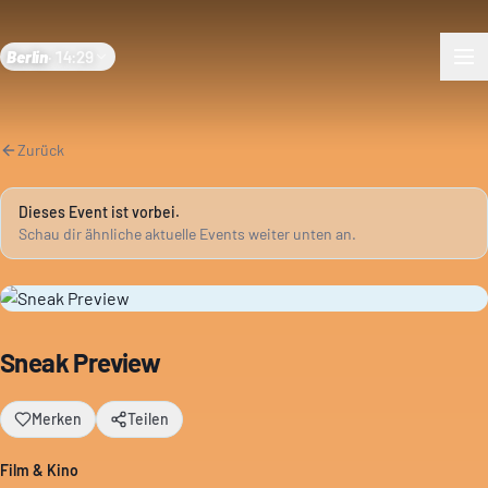
Berlin
·
14:29
Zurück
Dieses Event ist vorbei.
Schau dir ähnliche aktuelle Events weiter unten an.
Sneak Preview
Merken
Teilen
Film & Kino