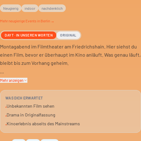
Neugierig
indoor
nachdenklich
Mehr
neugierige
Events in Berlin →
DAYT · IN UNSEREN WORTEN
ORIGINAL
Montagabend im Filmtheater am Friedrichshain. Hier siehst du
einen Film, bevor er überhaupt im Kino anläuft. Was genau läuft,
bleibt bis zum Vorhang geheim.
Es ist immer ein Drama. Immer in Originalsprache mit
Mehr anzeigen
Untertiteln. Eine gute Chance, neue Geschichten zu entdecken,
die es vielleicht nicht in den Mainstream schaffen.
WAS DICH ERWARTET
Unbekannten Film sehen
•
Das Filmtheater am Friedrichshain ist ein Klassiker. Klein,
Drama in Originalfassung
•
gemütlich, abseits der großen Ketten. Ein guter Ort für Kino
Kinoerlebnis abseits des Mainstreams
•
abseits des Blockbuster-Einerleis.