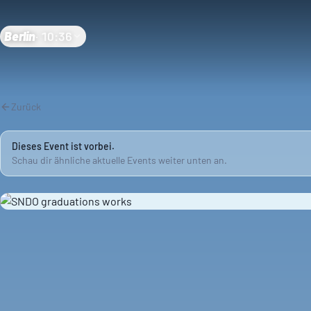
Berlin
·
10:36
Zurück
Dieses Event ist vorbei.
Schau dir ähnliche aktuelle Events weiter unten an.