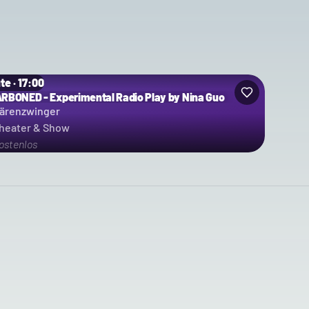
te · 17:00
RBONED - Experimental Radio Play by Nina Guo
ärenzwinger
heater & Show
ostenlos