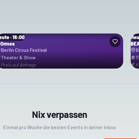
eute · 16:00
Heu
.Ormes
BEA
Berlin Circus Festival
B
Theater & Show
T
Preis auf Anfrage
K
Nix verpassen
Einmal pro Woche die besten Events in deiner Inbox