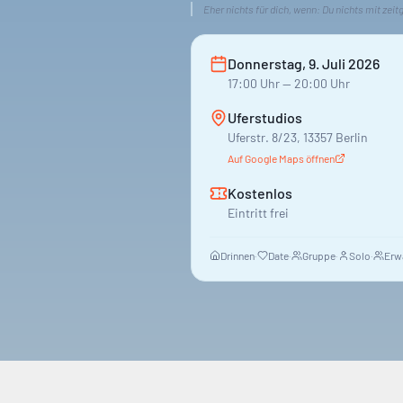
Eher nichts für dich, wenn:
Du nichts mit zei
Donnerstag, 9. Juli 2026
17:00
Uhr
— 20:00 Uhr
Uferstudios
Uferstr. 8/23, 13357 Berlin
Auf Google Maps öffnen
Kostenlos
Eintritt frei
Drinnen
·
Date
·
Gruppe
·
Solo
·
Erw