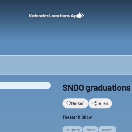
Kalender
Locations
App
SNDO graduations
Merken
Teilen
Theater & Show
Neugierig
indoor
kulturell