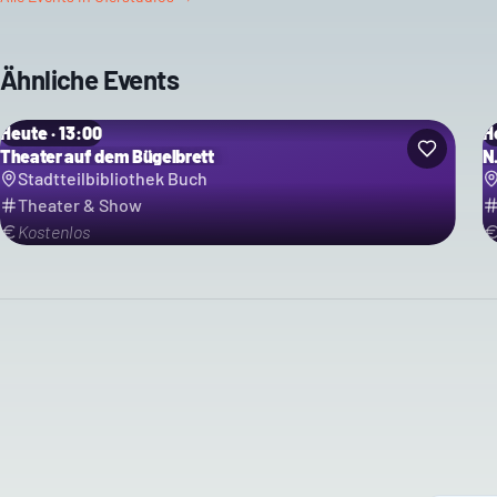
Ähnliche Events
Heute · 13:00
H
Theater auf dem Bügelbrett
N
Stadtteilbibliothek Buch
Theater & Show
Kostenlos