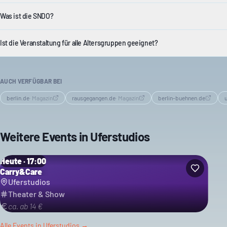
Was ist die SNDO?
Ist die Veranstaltung für alle Altersgruppen geeignet?
AUCH VERFÜGBAR BEI
berlin.de
·
Magazin
rausgegangen.de
·
Magazin
berlin-buehnen.de
Weitere Events in
Uferstudios
Heute · 17:00
Carry&Care
Uferstudios
Theater & Show
ca. ab 14 €
Alle Events in
Uferstudios
→