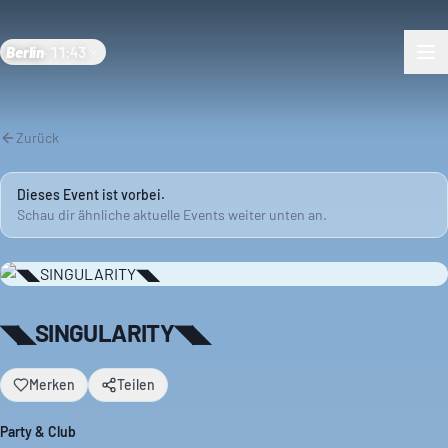
Berlin
·
11:43
Zurück
Dieses Event ist vorbei.
Schau dir ähnliche aktuelle Events weiter unten an.
◥◣SINGULARITY◥◣
Merken
Teilen
Party & Club