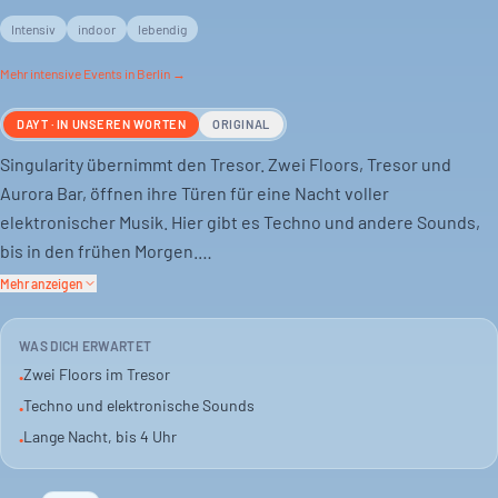
Intensiv
indoor
lebendig
Mehr
intensive
Events in Berlin →
DAYT · IN UNSEREN WORTEN
ORIGINAL
Singularity übernimmt den Tresor. Zwei Floors, Tresor und
Aurora Bar, öffnen ihre Türen für eine Nacht voller
elektronischer Musik. Hier gibt es Techno und andere Sounds,
bis in den frühen Morgen.
Mehr anzeigen
Der Tresor ist bekannt für seine kompromisslose Atmosphäre.
Erwarte eine Nacht, die eher rau als sanft ist. Die DJs Beau
WAS DICH ERWARTET
Didier, Black Anthem Restore, Aylin Idah und Lola Kay bespielen
Zwei Floors im Tresor
•
den Tresor Floor.
Techno und elektronische Sounds
•
Lange Nacht, bis 4 Uhr
•
In der Aurora Bar legt Mario Worgall auf. Das Event startet um 21
Uhr und geht bis 4 Uhr morgens. Einlass ab 15 Euro.