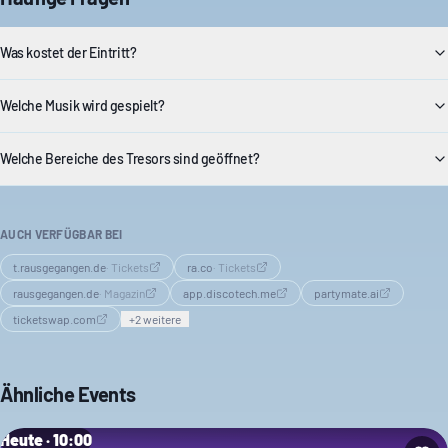
Was kostet der Eintritt?
Welche Musik wird gespielt?
Welche Bereiche des Tresors sind geöffnet?
AUCH VERFÜGBAR BEI
t.rausgegangen.de
·
Tickets
ra.co
·
Tickets
rausgegangen.de
·
Magazin
app.discotech.me
partymate.ai
ticketswap.com
+
2
weitere
Ähnliche Events
Heute · 10:00