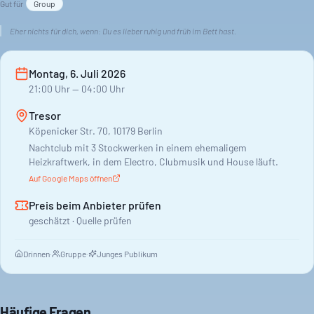
Gut für
Group
Eher nichts für dich, wenn:
Du es lieber ruhig und früh im Bett hast.
Montag, 6. Juli 2026
21:00
Uhr
— 04:00 Uhr
Tresor
Köpenicker Str. 70, 10179 Berlin
Nachtclub mit 3 Stockwerken in einem ehemaligem
Heizkraftwerk, in dem Electro, Clubmusik und House läuft.
Auf Google Maps öffnen
Preis beim Anbieter prüfen
geschätzt · Quelle prüfen
Drinnen
·
Gruppe
·
Junges Publikum
Häufige Fragen