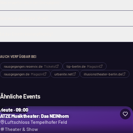
Was erwartet mich bei Simsalabim?
Wie lange dauert die Show?
Ist der Eintritt kostenpflichtig?
AUCH VERFÜGBAR BEI
rausgegangen.reservix.de
·
Tickets
tip-berlin.de
·
Magazin
rausgegangen.de
·
Magazin
urbanite.net
illusionstheater-berlin.de
Ähnliche Events
Heute · 09:00
ATZE Musiktheater: Das NEINhorn
Luftschloss Tempelhofer Feld
Theater & Show