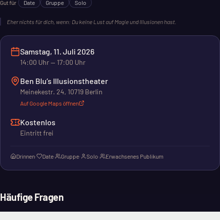
Gut für
Date
Gruppe
Solo
Eher nichts für dich, wenn:
Du keine Lust auf Magie und Illusionen hast.
Samstag, 11. Juli 2026
14:00
Uhr
— 17:00 Uhr
Ben Blu’s Illusionstheater
Meinekestr. 24, 10719 Berlin
Auf Google Maps öffnen
Kostenlos
Eintritt frei
Drinnen
·
Date
·
Gruppe
·
Solo
·
Erwachsenes Publikum
Häufige Fragen