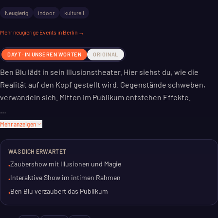
Neugierig
indoor
kulturell
Mehr
neugierige
Events in Berlin →
DAYT · IN UNSEREN WORTEN
ORIGINAL
Ben Blu lädt in sein Illusionstheater. Hier siehst du, wie die
Realität auf den Kopf gestellt wird. Gegenstände schweben,
verwandeln sich. Mitten im Publikum entstehen Effekte.
Der Zauberkünstler Ben Blu führt dich durch sein Programm. Er
Mehr anzeigen
passt es dem Publikum an. Das Ganze dauert etwa 60 Minuten,
ohne Pause.
WAS DICH ERWARTET
Zaubershow mit Illusionen und Magie
•
Einige Kunststücke gibt es weltweit nur hier. Ob du Berliner bist
Interaktive Show im intimen Rahmen
•
oder zu Besuch: Eine interaktive Show, die dich staunen lässt.
Ben Blu verzaubert das Publikum
•
Und das Beste: Der Eintritt ist frei.