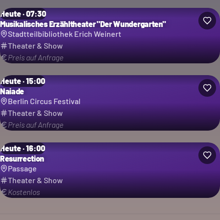
Heute · 07:30
Musikalisches Erzähltheater "Der Wundergarten"
Stadtteilbibliothek Erich Weinert
Theater & Show
Preis auf Anfrage
Heute · 15:00
Naiade
Berlin Circus Festival
Theater & Show
Preis auf Anfrage
Heute · 16:00
Resurrection
Passage
Theater & Show
Kostenlos