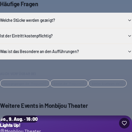
Häufige Fragen
Welche Stücke werden gezeigt?
Ist der Eintritt kostenpflichtig?
Was ist das Besondere an den Aufführungen?
AUCH VERFÜGBAR BEI
rausgegangen.de
·
Magazin
berlin.de
·
Magazin
berlin-buehnen.de
Weitere Events in
Monbijou Theater
So., 9. Aug. · 16:00
Lights Up!
Monbijou Theater