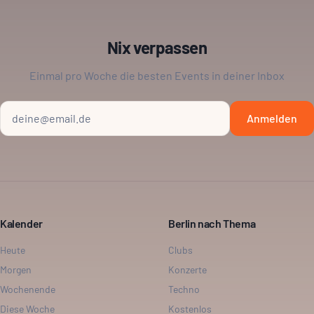
Nix verpassen
Einmal pro Woche die besten Events in deiner Inbox
Anmelden
Kalender
Berlin nach Thema
Heute
Clubs
Morgen
Konzerte
Wochenende
Techno
Diese Woche
Kostenlos