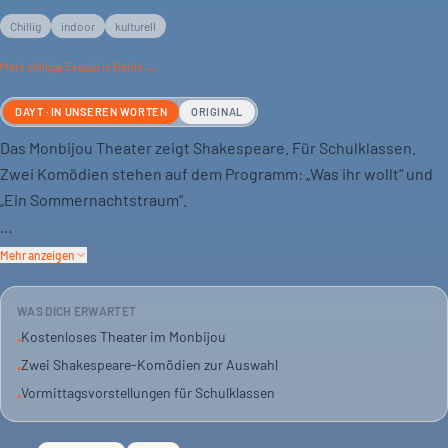
Chillig
indoor
kulturell
Mehr
chillige
Events in Berlin →
DAYT · IN UNSEREN WORTEN
ORIGINAL
Das Monbijou Theater zeigt Shakespeare. Für Schulklassen.
Zwei Komödien stehen auf dem Programm: „Was ihr wollt“ und
„Ein Sommernachtstraum“.
Beide Stücke kommen als Vormittagsvorstellung. Das Ensemble
Mehr anzeigen
spielt die Klassiker lebendig, humorvoll und mit Witz. So wird
alte Literatur wieder aktuell.
WAS DICH ERWARTET
Kostenloses Theater im Monbijou
•
Verwechslungen, Liebe, Chaos – das erwartet dich bei „Was ihr
Zwei Shakespeare-Komödien zur Auswahl
•
wollt“. Feen, Magie und Verirrungen gibt es im
Vormittagsvorstellungen für Schulklassen
•
„Sommernachtstraum“. Ein Theatererlebnis, das den Unterricht
ergänzt.