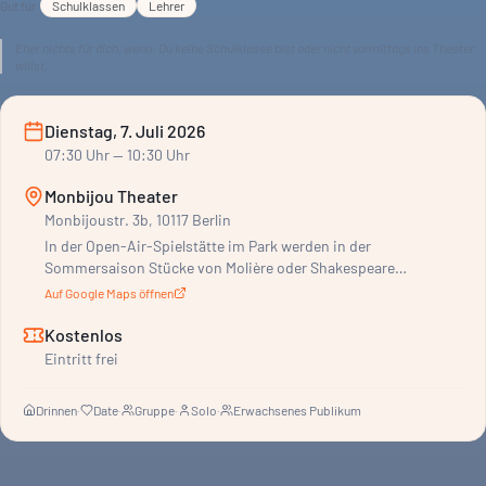
Gut für
Schulklassen
Lehrer
Eher nichts für dich, wenn:
Du keine Schulklasse bist oder nicht vormittags ins Theater
willst.
Dienstag, 7. Juli 2026
07:30
Uhr
— 10:30 Uhr
Monbijou Theater
Monbijoustr. 3b, 10117 Berlin
In der Open-Air-Spielstätte im Park werden in der
Sommersaison Stücke von Molière oder Shakespeare
aufgeführt.
Auf Google Maps öffnen
Kostenlos
Eintritt frei
Drinnen
·
Date
·
Gruppe
·
Solo
·
Erwachsenes Publikum