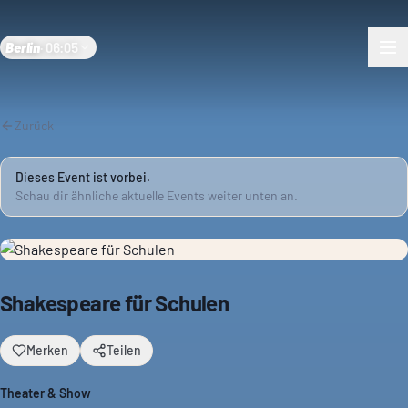
Berlin
·
06:05
Zurück
Dieses Event ist vorbei.
Schau dir ähnliche aktuelle Events weiter unten an.
Shakespeare für Schulen
Merken
Teilen
Theater & Show