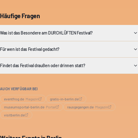
Häufige Fragen
Was ist das Besondere am DURCHLÜFTEN Festival?
Für wen ist das Festival gedacht?
Findet das Festival draußen oder drinnen statt?
AUCH VERFÜGBAR BEI
eventfrog.de
·
Magazin
gratis-in-berlin.de
museumsportal-berlin.de
·
Portal
rausgegangen.de
·
Magazin
visitberlin.de