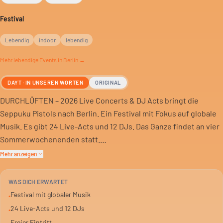
Festival
Lebendig
indoor
lebendig
Mehr
lebendige
Events in Berlin →
DAYT · IN UNSEREN WORTEN
ORIGINAL
DURCHLÜFTEN – 2026 Live Concerts & DJ Acts bringt die
Seppuku Pistols nach Berlin. Ein Festival mit Fokus auf globale
Musik. Es gibt 24 Live-Acts und 12 DJs. Das Ganze findet an vier
Sommerwochenenden statt.
Mehr anzeigen
Der Eintritt ist frei. Das Event ist für alle, die gute Musik in
entspannter Atmosphäre suchen. Ein Termin im Sommer 2026,
WAS DICH ERWARTET
den man sich merken sollte.
Festival mit globaler Musik
•
24 Live-Acts und 12 DJs
•
Das Setting ist indoor. Es ist ein Fest für Gruppen oder ein
Freier Eintritt