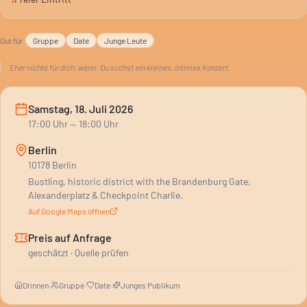
•
entspanntes Date. Junge Leute dürften hier besonders auf ihre
Kosten kommen.
Gut für
Gruppe
Date
Junge Leute
Eher nichts für dich, wenn:
Du suchst ein kleines, intimes Konzert.
Samstag, 18. Juli 2026
17:00
Uhr
— 18:00 Uhr
Berlin
10178 Berlin
Bustling, historic district with the Brandenburg Gate,
Alexanderplatz & Checkpoint Charlie.
Auf Google Maps öffnen
Preis auf Anfrage
geschätzt · Quelle prüfen
Drinnen
·
Gruppe
·
Date
·
Junges Publikum