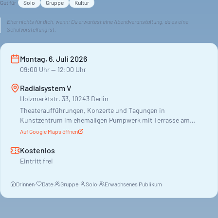
Gut für
Solo
Gruppe
Kultur
Eher nichts für dich, wenn:
Du erwartest eine Abendveranstaltung, da es eine
Schulvorstellung ist.
Montag, 6. Juli 2026
09:00
Uhr
— 12:00 Uhr
Radialsystem V
Holzmarktstr. 33, 10243 Berlin
Theateraufführungen, Konzerte und Tagungen in
Kunstzentrum im ehemaligen Pumpwerk mit Terrasse am
Wasser.
Auf Google Maps öffnen
Kostenlos
Eintritt frei
Drinnen
·
Date
·
Gruppe
·
Solo
·
Erwachsenes Publikum