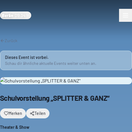
Berlin
·
09:34
Zurück
Dieses Event ist vorbei.
Schau dir ähnliche aktuelle Events weiter unten an.
Schulvorstellung „SPLITTER & GANZ“
Merken
Teilen
Theater & Show