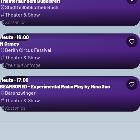
Theater auf dem Bügelbrett
Stadtteilbibliothek Buch
Theater & Show
Kostenlos
Heute · 16:00
N.Ormes
Berlin Circus Festival
Theater & Show
Preis auf Anfrage
Heute · 17:00
BEARBONED - Experimental Radio Play by Nina Guo
Bärenzwinger
Theater & Show
Kostenlos