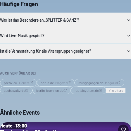
Häufige Fragen
Was ist das Besondere an „SPLITTER & GANZ“?
Wird Live-Musik gespielt?
Ist die Veranstaltung für alle Altersgruppen geeignet?
AUCH VERFÜGBAR BEI
pretix.eu
·
Tickets
berlin.de
·
Magazin
rausgegangen.de
·
Magazin
sashawaltz.de
berlin-buehnen.de
radialsystem.de
+
1
weitere
Ähnliche Events
Heute · 13:00