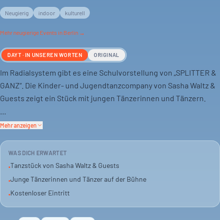
Neugierig
indoor
kulturell
Mehr
neugierige
Events in Berlin →
DAYT · IN UNSEREN WORTEN
ORIGINAL
Im Radialsystem gibt es eine Schulvorstellung von „SPLITTER &
GANZ“. Die Kinder- und Jugendtanzcompany von Sasha Waltz &
Guests zeigt ein Stück mit jungen Tänzerinnen und Tänzern.
Rund 30 Jugendliche zwischen 14 und 22 Jahren tanzen zu Live-
Mehr anzeigen
Elektronik. Es geht um Identität, Zugehörigkeit und
Selbstbestimmung. Einzelne Geschichten treffen auf kollektive
WAS DICH ERWARTET
Erfahrungen.
Tanzstück von Sasha Waltz & Guests
•
Junge Tänzerinnen und Tänzer auf der Bühne
•
Das Stück entstand aus einem Prozess mit viel Austausch.
Kostenloser Eintritt
•
Improvisation und Choreografie verbinden sich mit der Live-
Musik. Eine Gelegenheit, zeitgenössischen Tanz zu erleben.